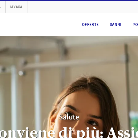
A
MYAXA
OFFERTE
DANNI
PO
Salute
onviene di più: Ass