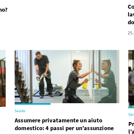
Co
no?
la
do
25
Salute
Sal
Assumere privatamente un aiuto
Pr
domestico: 4 passi per un’assunzione
l’