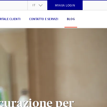
IT
MYAXA LOGIN
DE
RTALE CLIENTI
CONTATTO E SERVIZI
BLOG
FR
IT
EN
icurazione per