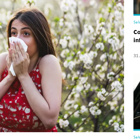
Sal
Co
in
31
Sal