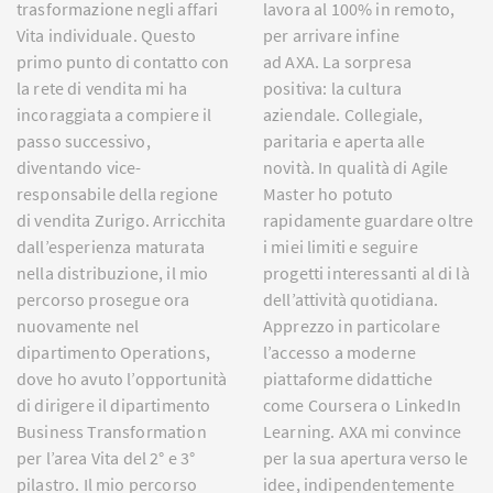
trasformazione negli affari
lavora al 100% in remoto,
Vita individuale. Questo
per arrivare infine
primo punto di contatto con
ad AXA. La sorpresa
la rete di vendita mi ha
positiva: la cultura
incoraggiata a compiere il
aziendale. Collegiale,
passo successivo,
paritaria e aperta alle
diventando vice-
novità. In qualità di Agile
responsabile della regione
Master ho potuto
di vendita Zurigo. Arricchita
rapidamente guardare oltre
dall’esperienza maturata
i miei limiti e seguire
nella distribuzione, il mio
progetti interessanti al di là
percorso prosegue ora
dell’attività quotidiana.
nuovamente nel
Apprezzo in particolare
dipartimento Operations,
l’accesso a moderne
dove ho avuto l’opportunità
piattaforme didattiche
di dirigere il dipartimento
come Coursera o LinkedIn
Business Transformation
Learning. AXA mi convince
per l’area Vita del 2° e 3°
per la sua apertura verso le
pilastro. Il mio percorso
idee, indipendentemente