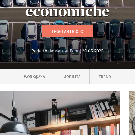
economiche
LEGGI ARTICOLO
Redatto da
Marion Fehr
20.05.2026
WORK@AXA
MOBILITÀ
TREND