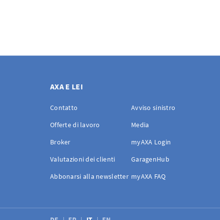
AXA E LEI
Contatto
Avviso sinistro
Offerte di lavoro
Media
Broker
myAXA Login
Valutazioni dei clienti
GaragenHub
Abbonarsi alla newsletter
myAXA FAQ
DE
FR
IT
EN