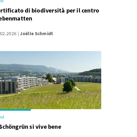
nd
rtificato di biodiversità per il centro
iebenmatten
.02.2026
Joëlle Schmidt
end
Schöngrün si vive bene