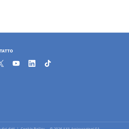
NTATTO
 dei dati
Cookie Policy
© 2026 AXA Assicurazioni SA