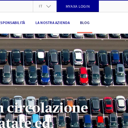
IT
MYAXA LOGIN
DE
ESPONSABILITÀ
LA NOSTRA AZIENDA
BLOG
FR
IT
EN
n circolazione
atate ed