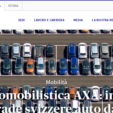
A
MYAXA
SEDI
LAVORO E CARRIERA
MEDIA
LA NOSTRA R
Mobilità
tomobilistica AXA: i
trade svizzere auto d