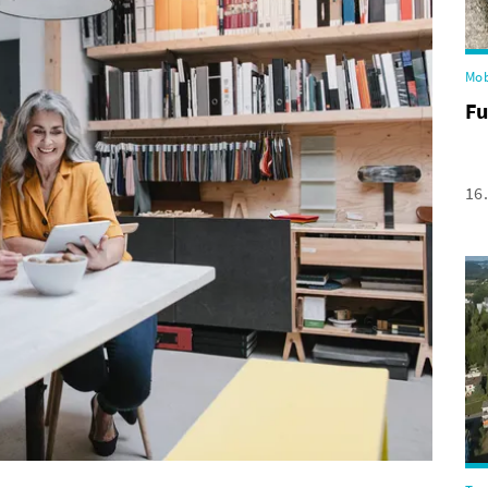
Mob
Fu
16