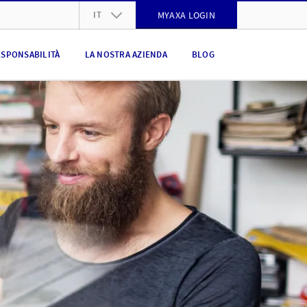
IT
MYAXA LOGIN
DE
ESPONSABILITÀ
LA NOSTRA AZIENDA
BLOG
FR
IT
EN