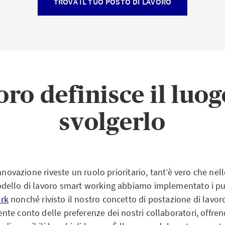
TROVA IL TUO POSTO DI LAVORO
voro definisce il luo
svolgerlo
innovazione riveste un ruolo prioritario, tant’è vero che nel
ello di lavoro smart working abbiamo implementato i pun
rk
nonché rivisto il nostro concetto di postazione di lavor
e conto delle preferenze dei nostri collaboratori, offrend