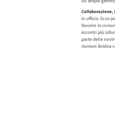
un'ampia gamma d
Collaborazione,
in ufficio. Ecco 
favorire la comun
incontri più info
parte delle nost
riunioni ibridea 