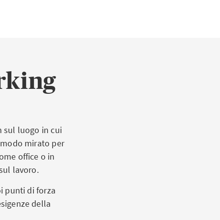
rking
 sul luogo in cui
in modo mirato per
ome office o in
 sul lavoro.
i punti di forza
esigenze della