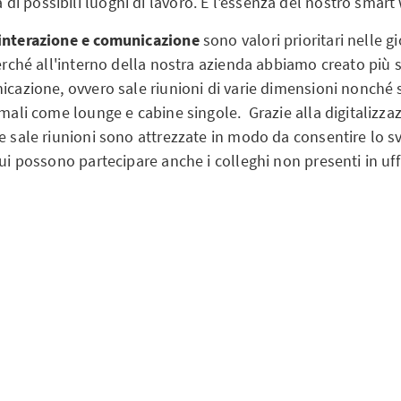
i possibili luoghi di lavoro. È l'essenza del nostro smart
 interazione e comunicazione
sono valori prioritari nelle g
perché all'interno della nostra azienda abbiamo creato più s
icazione, ovvero sale riunioni di varie dimensioni nonché 
rmali come lounge e cabine singole. Grazie alla digitalizza
re sale riunioni sono attrezzate in modo da consentire lo s
cui possono partecipare anche i colleghi non presenti in uff