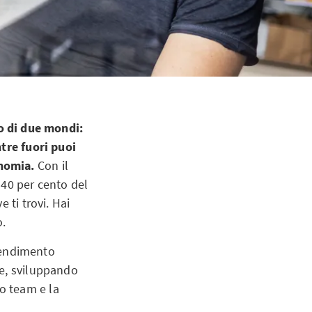
o di due mondi:
ntre fuori puoi
onomia.
Con il
 40 per cento del
 ti trovi. Hai
o.
prendimento
te, sviluppando
uo team e la