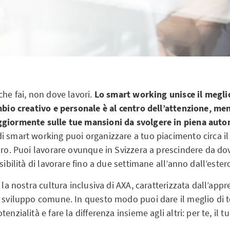
che fai, non dove lavori.
Lo smart working unisce il megli
ambio creativo e personale è al centro dell’attenzione, me
ggiormente sulle tue mansioni da svolgere in piena aut
i smart working puoi organizzare a tuo piacimento circa il
oro. Puoi lavorare ovunque in Svizzera a prescindere da dove
sibilità di lavorare fino a due settimane all’anno dall’ester
ì la nostra cultura inclusiva di AXA, caratterizzata dall’ap
o sviluppo comune. In questo modo puoi dare il meglio di 
enzialità e fare la differenza insieme agli altri: per te, il t