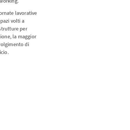
 working.
iornate lavorative
pazi volti a
strutture per
zione, la maggior
volgimento di
icio.