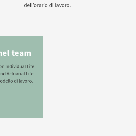
dell’orario di lavoro.
nel team
on Individual Life
nd Actuarial Life
odello di lavoro.