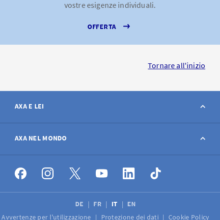
vostre esigenze individuali.
OFFERTA
Tornare all'inizio
AXA E LEI
Contatto
AXA NEL MONDO
Avviso sinistro
AXA nel mondo
Offerte di lavoro
DE
FR
IT
EN
Avvertenze per l'utilizzazione
Protezione dei dati
Cookie Policy