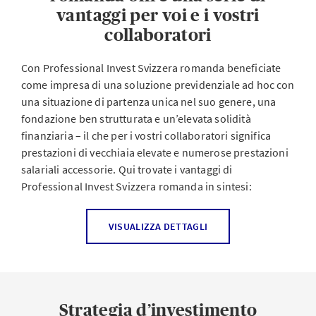
vantaggi per voi e i vostri
collaboratori
Con Professional Invest Svizzera romanda beneficiate
come impresa di una soluzione previdenziale ad hoc con
una situazione di partenza unica nel suo genere, una
fondazione ben strutturata e un’elevata solidità
finanziaria – il che per i vostri collaboratori significa
prestazioni di vecchiaia elevate e numerose prestazioni
salariali accessorie. Qui trovate i vantaggi di
Professional Invest Svizzera romanda in sintesi:
I vostri vantaggi come impresa
VISUALIZZA DETTAGLI
Soluzioni previdenziali su misura
: configurate il
piano di previdenza interamente in base alle vostre
esigenze e a quelle del vostro personale. Tra i
Strategia d’investimento
collaboratori con un salario elevato, in particolare,