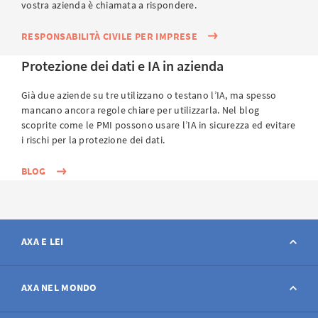
vostra azienda è chiamata a rispondere.
In che modo devo notificare un caso giuridico?
RESPONSABILITÀ CIVILE PER IMPRESE
Protezione dei dati e IA in azienda
Esiste una consulenza giuridica online per
imprese?
Già due aziende su tre utilizzano o testano l’IA, ma spesso
mancano ancora regole chiare per utilizzarla. Nel blog
scoprite come le PMI possono usare l’IA in sicurezza ed evitare
i rischi per la protezione dei dati.
BLOG
AXA E LEI
Contatto
AXA NEL MONDO