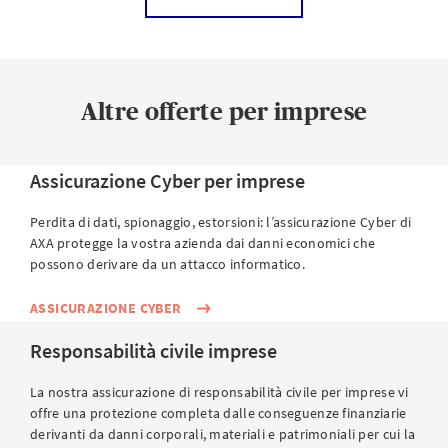
giuridica?
Se stipulo una nuova assicurazione di
protezione giuridica verrebbe coperta anche
Altre offerte per imprese
una causa già in corso?
Quali persone sono coperte dalla protezione
Assicurazione Cyber per imprese
giuridica per imprese?
Perdita di dati, spionaggio, estorsioni: l’assicurazione Cyber di
AXA protegge la vostra azienda dai danni economici che
Sono un lavoratore indipendente. La mia
possono derivare da un attacco informatico.
assicurazione di protezione giuridica per privati
ASSICURAZIONE CYBER
copre anche le controversie in ambito
commerciale?
Responsabilità civile imprese
La nostra assicurazione di responsabilità civile per imprese vi
Quanto costa l’assicurazione di protezione
offre una protezione completa dalle conseguenze finanziarie
giuridica per imprese?
derivanti da danni corporali, materiali e patrimoniali per cui la