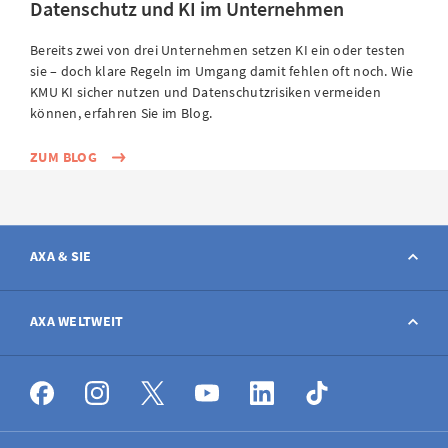
Datenschutz und KI im Unternehmen
Bereits zwei von drei Unternehmen setzen KI ein oder testen
sie – doch klare Regeln im Umgang damit fehlen oft noch. Wie
KMU KI sicher nutzen und Datenschutzrisiken vermeiden
können, erfahren Sie im Blog.
ZUM BLOG
AXA & SIE
Kontakt
AXA WELTWEIT
Schaden melden
AXA weltweit
Stellenangebote