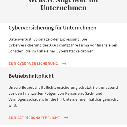
Rechtsschutzversicherung abschliesse?
Unternehmen
Welche Personen sind über den
Betriebsrechtsschutz abgesichert?
Cyberversicherung für Unternehmen
Datenverlust, Spionage oder Erpressung: Die
Ich bin selbstständig. Deckt meine private
Cyberversicherung der AXA schützt Ihre Firma vor finanziellen
Rechtsschutzversicherung auch geschäftliche
Schäden, die im Falle einer Cyberattacke drohen.
Rechtsstreitigkeiten?
ZUR CYBERVERSICHERUNG
Was kostet die Rechtsschutzversicherung für
Betriebshaftpflicht
Unternehmen?
Unsere Betriebshaftpflichtversicherung schützt Sie umfassend
vor den finanziellen Folgen von Personen-, Sach- und
Wie melde ich einen Rechtsfall an?
Vermögensschäden, für die Ihr Unternehmen haftbar gemacht
wird.
Gibt es eine Online-Rechtsberatung für
ZUR BETRIEBSHAFTPFLICHT
Unternehmen?