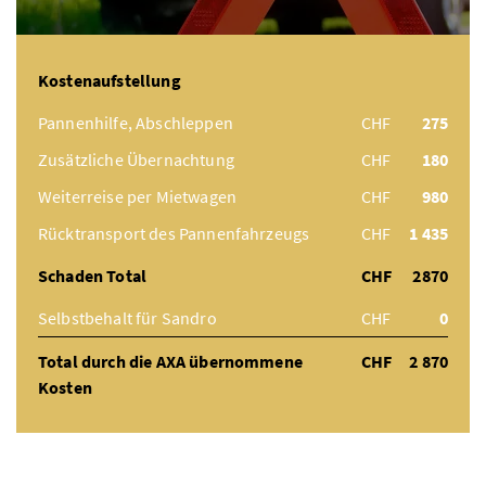
Kostenaufstellung
Pannenhilfe, Abschleppen
CHF
275
Zusätzliche Übernachtung
CHF
180
Weiterreise per Mietwagen
CHF
980
Rücktransport des Pannenfahrzeugs
CHF
1 435
Schaden Total
CHF
2870
Selbstbehalt für Sandro
CHF
0
Total durch die AXA übernommene
CHF
2 870
Kosten