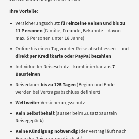
Vorschuss für Strafkautionen (zur Vermeidung einer
vorübergehenden Auslandsaufenthalt eine
Untersuchungshaft)
Ihre Vorteile:
medizinische Behandlung benötigen und eine
Rückreise in die Schweiz nicht zumutbar ist.
Übersetzungen (bei Rechtsfällen mit Auslandsbezug)
Versicherungsschutz
für einzelne Reisen und bis zu
Bitte beachten Sie:
11 Personen
(Familie, Freunde, Bekannte – davon
Reisen (zu notwendigen Gerichtsverhandlungen im
max. 5 Personen unter 18 Jahre)
Ausland)
Der Zusatzbaustein «Heilungskosten im Ausland»
Online bis einen Tag vor der Reise abschliessen – und
Inkasso (z. B. Betreibungsverfahren)
kann nur
in Kombination mit dem Basisbaustein
direkt per Kreditkarte oder PayPal bezahlen
«Personenassistance»
abgeschlossen werden. Dieser
Bitte beachten Sie: Dieser Baustein kann nicht einzeln
deckt u. a. Rettungs- und Bergungskosten und ist für
Individueller Reiseschutz – kombinierbar aus
7
abgeschlossen werden, sondern nur in Kombination mit
alle Reisen zu empfehlen.
Bausteinen
mindestens einem der Basisbausteine.
Diese Kombination
ersetzt myTravel
, die bisherige
Reisedauer
bis zu 125 Tagen
(Beginn und Ende
Auslandskrankenversicherung der AXA.
werden bei Vertragsabschluss definiert)
JETZT PRÄMIE BERECHNEN
Eine
Auslandskrankenversicherung
braucht man vor
Weltweiter
Versicherungsschutz
allem bei Reisen in Länder mit sehr hohen
Kein Selbstbehalt
(ausser beim Zusatzbaustein
Gesundheitskosten.
Reisegepäck)
Keine Kündigung notwendig
(der Vertrag läuft nach
JETZT PRÄMIE BERECHNEN
Ende der Reise automatisch ab)