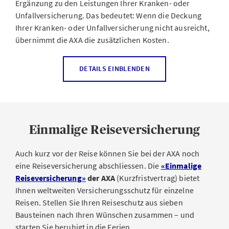
Ergänzung zu den Leistungen Ihrer Kranken- oder
Einfordern ausservertraglicher
Unfallversicherung. Das bedeutet: Wenn die Deckung
Schadenersatzansprüche
Ihrer Kranken- oder Unfallversicherung nicht ausreicht,
Mietfahrzeugverträge
übernimmt die AXA die zusätzlichen Kosten.
als Patientin oder Patient bei Notfällen ausserhalb
Ihrer Wohngemeinde
Bei einem medizinischen Notfall kann eine
DETAILS EINBLENDEN
Auslandsreise schnell zu erheblichen Kosten führen.
private Personenversicherungen, Schweizer
Denn an vielen Orten sind medizinische Versorgung und
Sozialversicherungen und Pensionskassen
Krankenhausaufenthalte wesentlich teurer als in der
Unser Reiserechtsschutz übernimmt Kosten für:
Schweiz. Und im Ausland zahlt die obligatorische
Einmalige Reiseversicherung
Grundversicherung maximal den doppelten Betrag, den
Anwältin oder Anwalt
die gleiche Behandlung in der Schweiz kosten würde.
Gutachten
Der Zusatzbaustein
Auch kurz vor der Reise können Sie bei der AXA noch
«Heilungskosten im Ausland»
übernimmt die Kosten für:
eine Reiseversicherung abschliessen. Die
«Einmalige
Verfahren im Falle eines Strafbefehls eines
Reiseversicherung»
der AXA
(Kurzfristvertrag) bietet
Strassenverkehrsamtes
Notfallmässige, wissenschaftlich anerkannte sowie
Ihnen weltweiten Versicherungsschutz für einzelne
Prozess- oder Parteienentschädigungen
zweckdienliche ambulante und stationäre
Reisen. Stellen Sie Ihren Reiseschutz aus sieben
Behandlungen ausserhalb der Schweiz. Hinweis: Ein
Bausteinen nach Ihren Wünschen zusammen – und
Mediations- und Schiedsgerichtsverfahren
Notfall liegt vor, wenn Versicherte bei einem
starten Sie beruhigt in die Ferien.