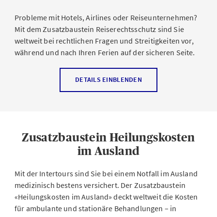
Fahrzeug gesetzlich zum Verkehr zugelassen sind
Versichert sind:
Personenwagen, Motorräder,
Wohnmotorwagen, Lieferwagen, Kleinbusse sowie
Probleme mit Hotels, Airlines oder Reiseunternehmen?
Anhänger, die mit dem versicherten Fahrzeug
JETZT PRÄMIE BERECHNEN
Mit dem Zusatzbaustein Reiserechtsschutz sind Sie
zugelassen sind.
weltweit bei rechtlichen Fragen und Streitigkeiten vor,
während und nach Ihren Ferien auf der sicheren Seite.
Nicht versichert ist u. a. der Selbstbehalt für
Haftpflichtschäden gegenüber Dritten.
Der Zusatzbaustein Reiserechtsschutz unterstützt Sie
DETAILS EINBLENDEN
Bitte beachten Sie: Dieser Baustein kann nicht einzeln
bei Fragen oder Streitigkeiten rund um folgende Fälle:
abgeschlossen werden, sondern nur in Kombination mit
Annullation von Tickets, Kursen oder anderen
mindestens einem der Basisbausteine.
Freizeitaktivitäten
Zusatzbaustein Heilungskosten
Beförderungs-, Beherbergungs- oder
JETZT PRÄMIE BERECHNEN
Pauschalreiseverträge
im Ausland
Fahrzeug- und Reiseversicherungen
Mit der Intertours sind Sie bei einem Notfall im Ausland
Strafverfahren (z. B. Strassenverkehrsdelikte) sowie
medizinisch bestens versichert. Der Zusatzbaustein
Verfahren über den Entzug von Schweizer Führer-
«Heilungskosten im Ausland» deckt weltweit die Kosten
und Fahrzeugausweisen
für ambulante und stationäre Behandlungen – in