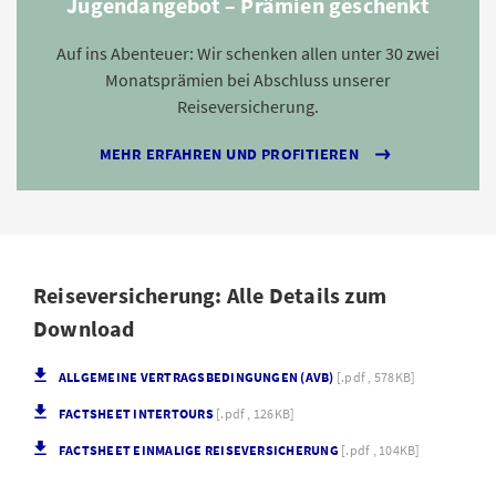
Jugendangebot – Prämien geschenkt
Auf ins Abenteuer: Wir schenken allen unter 30 zwei
Monatsprämien bei Abschluss unserer
Reiseversicherung.
MEHR ERFAHREN UND PROFITIEREN
Reiseversicherung: Alle Details zum
Download
ALLGEMEINE VERTRAGSBEDINGUNGEN (AVB)
[.pdf , 578KB]
FACTSHEET INTERTOURS
[.pdf , 126KB]
FACTSHEET EINMALIGE REISEVERSICHERUNG
[.pdf , 104KB]