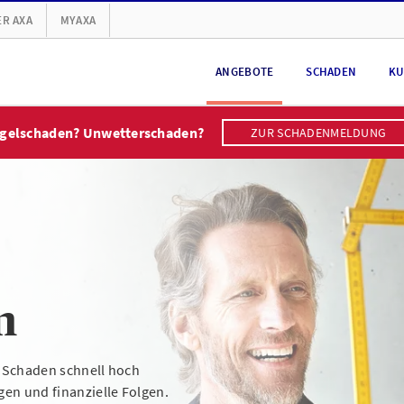
R AXA
MYAXA
ANGEBOTE
SCHADEN
KU
gelschaden? Unwetterschaden?
ZUR SCHADENMELDUNG
n
er Schaden schnell hoch
en und finanzielle Folgen.