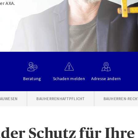
er AXA.
Beratung
Schaden melden
Adresse ändern
AUWESEN
BAUHERRENHAFTPFLICHT
BAUHERREN-RECH
der Schutz für Ihre