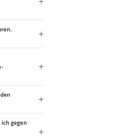
hren.
n-
aden
 ich gegen