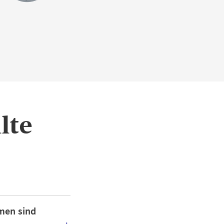
lte
hmen sind