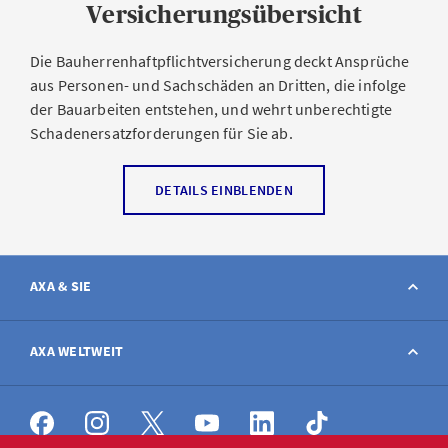
Versicherungsübersicht
Die Bauherrenhaftpflichtversicherung deckt Ansprüche
aus Personen- und Sachschäden an Dritten, die infolge
der Bauarbeiten entstehen, und wehrt unberechtigte
Schadenersatzforderungen für Sie ab.
Deckungsumfang der
DETAILS EINBLENDEN
Bauherrenhaftpflichtversicherung
Aus Bauarbeiten entstehende Schäden, die
AXA & SIE
Drittpersonen betreffen – z. B. Risse an der
Hauswand des Nachbargebäudes
Umweltschäden
Kontakt
AXA WELTWEIT
Schadenverhütungskosten – Massnahmen zur
Abwendung eines unmittelbar bevorstehenden
Schaden melden
AXA weltweit
Schadens