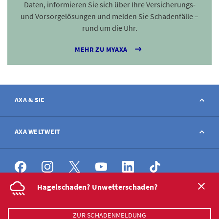
Daten, informieren Sie sich über Ihre Versicherungs-
und Vorsorgelösungen und melden Sie Schadenfälle –
rund um die Uhr.
MEHR ZU MYAXA
AXA & SIE
Kontakt
AXA WELTWEIT
Schaden melden
AXA weltweit
Hagelschaden? Unwetterschaden?
Stellenangebote
DE
FR
IT
EN
Nutzungshinweise
Datenschutz
Cookie Policy
ZUR SCHADENMELDUNG
Medien
© 2026 AXA Versicherungen AG