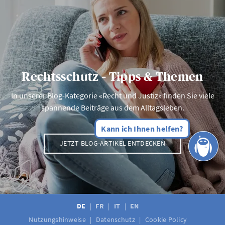
Rechtsschutz – Tipps & Themen
In unserer Blog-Kategorie «Recht und Justiz» finden Sie viele
spannende Beiträge aus dem Alltagsleben.
Kann ich Ihnen helfen?
JETZT BLOG-ARTIKEL ENTDECKEN
DE
FR
IT
EN
Nutzungshinweise
Datenschutz
Cookie Policy