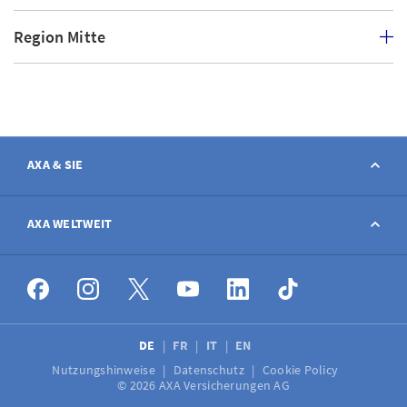
Region Mitte
AXA & SIE
Kontakt
AXA WELTWEIT
Schaden melden
AXA weltweit
Stellenangebote
DE
FR
IT
EN
Nutzungshinweise
Datenschutz
Cookie Policy
Medien
© 2026 AXA Versicherungen AG