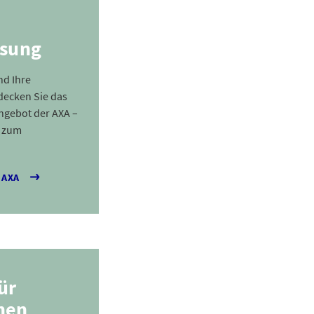
ösung
nd Ihre
decken Sie das
ngebot der AXA –
s zum
 AXA
ür
men