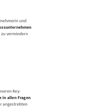
ernehmerin und
Grossunternehmen
, zu vermindern
nseren Key-
 in allen Fragen
r angestrebten