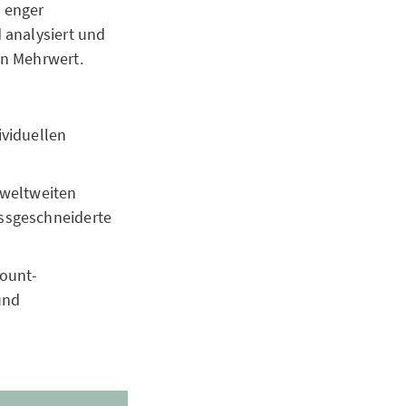
 enger
 analysiert und
en Mehrwert.
ividuellen
 weltweiten
assgeschneiderte
count-
und