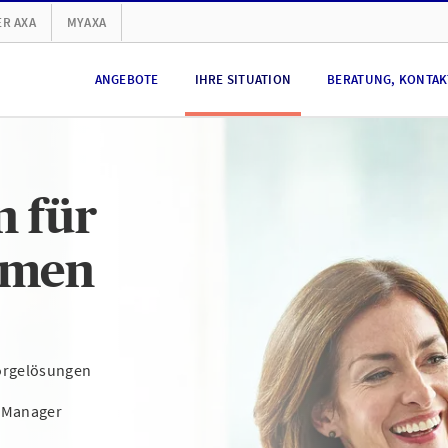
R AXA
MYAXA
ANGEBOTE
IHRE SITUATION
BERATUNG, KONTAKT
n für
hmen
orgelösungen
t Manager