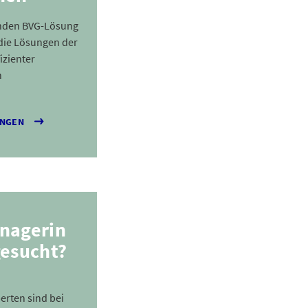
enden BVG-Lösung
 die Lösungen der
izienter
n
UNGEN
nagerin
gesucht?
erten sind bei