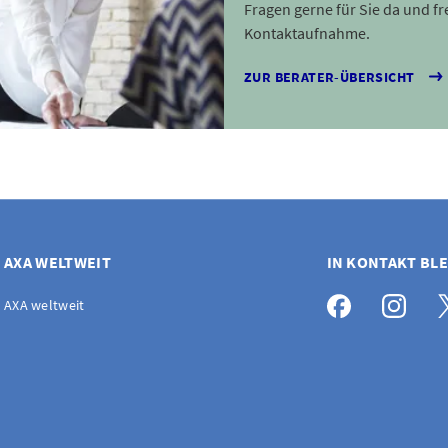
Fragen gerne für Sie da und fr
Kontaktaufnahme.
ZUR BERATER-ÜBERSICHT
AXA WELTWEIT
IN KONTAKT BL
AXA weltweit