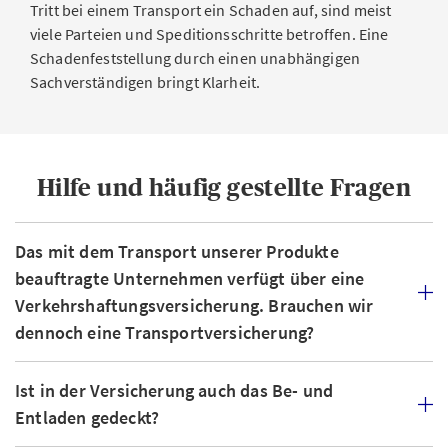
Diebstahl
Tritt bei einem Transport ein Schaden auf, sind meist
halten können, kommt die AXA für die Zahlung der
viele Parteien und Speditionsschritte betroffen. Eine
Krieg, Streik, Unruhen und Terrorismus
Strafe auf.
Schadenfeststellung durch einen unabhängigen
Havarie-grosse-Beiträge
Sachverständigen bringt Klarheit.
Verkehrshaftungsversicherung
Hilfe und häufig gestellte Fragen
Als Logistikunternehmen sind Sie für die sichere und
pünktliche Beförderung des Transportguts
verantwortlich und haften im Fall eines Schadens – etwa
Das mit dem Transport unserer Produkte
wenn es beschädigt, zu spät oder unvollständig am Ziel
beauftragte Unternehmen verfügt über eine
ankommt. Zuverlässigen Schutz vor daraus
Verkehrshaftungsversicherung. Brauchen wir
resultierenden Kosten bietet die auf Ihre Branche und
dennoch eine Transportversicherung?
Ihren individuellen Bedarf ausgerichtete
Verkehrshaftungsversicherung der AXA. Wir
Ist in der Versicherung auch das Be- und
unterstützen Sie und Ihre Mitarbeitenden im
Schadenfall mit einer raschen und unkomplizierten
Entladen gedeckt?
Bearbeitung, weltweitem Support durch