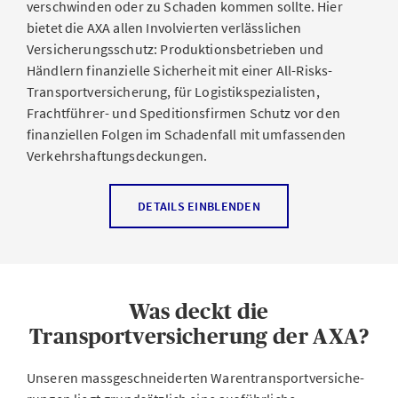
verschwinden oder zu Schaden kommen sollte. Hier
bietet die AXA allen Involvierten verlässlichen
Versicherungsschutz: Produktionsbetrieben und
Händlern finanzielle Sicherheit mit einer All-Risks-
Transportversicherung, für Logistikspezialisten,
Frachtführer- und Speditionsfirmen Schutz vor den
finanziellen Folgen im Schadenfall mit umfassenden
Verkehrshaftungsdeckungen.
Für Unternehmen und Händler
DETAILS EINBLENDEN
Sowohl als Absenderin als auch als Empfänger haben
Sie keine Kontrolle darüber, was während des
Transports Ihrer Güter mit diesen geschieht – und ob
Was deckt die
Handling oder Lagerung alle nötigen Kriterien
hinsichtlich Qualität und Sicherheit erfüllen. Für
Transportversicherung der AXA?
Unternehmen, die Güter von A nach B versenden oder
von dort beziehen, ist eine Versicherung, die das
Unseren massgeschneiderten Warentransportversiche­
Transportgut schützt, deshalb unerlässlich. Sie macht