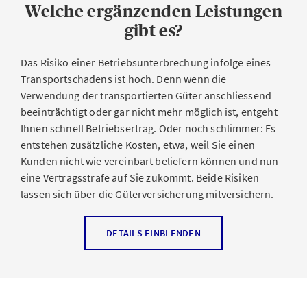
eine umfassende Verkehrshaftungsversicherung schützt
Welche ergänzenden Leistungen
Versicherungsnehmers oder der
Sie vor den Ansprüchen Dritter und den damit
Versicherungsnehmerin auf, zu denen es während der
gibt es?
verbundenen finanziellen Folgen und wehrt
gesamten Transportphase kommen kann – Aufenthalte,
unberechtigte Forderungen ab.
Ausstellungen und Messen, aber auch politische
Das Risiko einer Betriebsunterbrechung infolge eines
Gefahren wie Streik, Unruhen, Krieg oder Terrorismus
Transportschadens ist hoch. Denn wenn die
inbegriffen. Im Fall eines Schadens oder Regresses
Verwendung der transportierten Güter anschliessend
übernimmt die AXA zudem die Verhandlungen und
beeinträchtigt oder gar nicht mehr möglich ist, entgeht
unterstützt Sie mit ihrem weltweiten Netzwerk an
Ihnen schnell Betriebsertrag. Oder noch schlimmer: Es
Sachverständigen bei der Schadenfeststellung sowie
entstehen zusätzliche Kosten, etwa, weil Sie einen
der Verhütung weiterer Kosten – Aufwendungen für die
Kunden nicht wie vereinbart beliefern können und nun
Bergung oder Vernichtung versicherter Güter inklusive.
eine Vertragsstrafe auf Sie zukommt. Beide Risiken
lassen sich über die Güterversicherung mitversichern.
Versicherte Sachen
Transport-
DETAILS EINBLENDEN
Betriebsunterbrechungsversicherung
Waren aus dem Handels-, Fabrikations- und
Geschäftsbereich
Wenn das Fahrzeug des Lieferunternehmens unterwegs
Güter, die Sie per Post, Kurier oder Paketdienst an
verunfallt oder eine andere versicherte Gefahr dafür