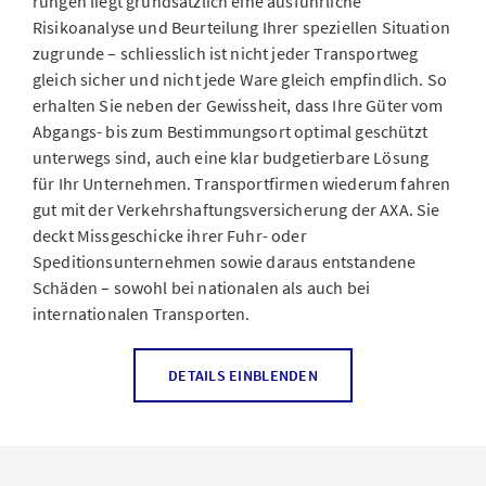
rungen liegt grundsätzlich eine ausführliche
das finanzielle Risiko möglicher Schäden oder Verluste
Risikoanalyse und Beurteilung Ihrer speziellen Situation
budgetierbar – unabhängig davon, ob die
zugrunde – schliesslich ist nicht jeder Transportweg
transportierten Waren zwischen Aarau und Biel
gleich sicher und nicht jede Ware gleich empfindlich. So
unterwegs sind oder von Abu Dhabi nach Bangalore
erhalten Sie neben der Gewissheit, dass Ihre Güter vom
geflogen werden.
Abgangs-­ bis zum Bestimmungsort optimal geschützt
unterwegs sind, auch eine klar budgetierbare Lösung
für Ihr Unternehmen. Transportfirmen wiederum fahren
Für Transportfirmen
gut mit der Verkehrshaftungsversicherung der AXA. Sie
deckt Missgeschicke ihrer Fuhr- oder
Speditionsunternehmen sowie daraus entstandene
Als Fuhr- und Speditionsunternehmen oder auch als
Schäden – sowohl bei nationalen als auch bei
Lagerhaltungsbetrieb ist es Ihre oberste Priorität, die
internationalen Transporten.
Ihnen anvertrauten Güter unversehrt und pünktlich ans
Ziel zu bringen. Wenn beispielsweise ein Liefertermin
aufgrund einer Fehldisposition nicht eingehalten
Warentransportversicherung
DETAILS EINBLENDEN
werden kann, die Ladung wegen unsachgemässer
Lagerung verdirbt oder das Fahrzeug samt der
Die optimal auf KMU abgestimmte
transportierten Güter gestohlen wird, fallen nicht nur
Warentransportversicherung der AXA kommt für
hohe Kosten an – auch die Haftung liegt bei Ihnen. Allein
finanzielle Schäden und Verluste des