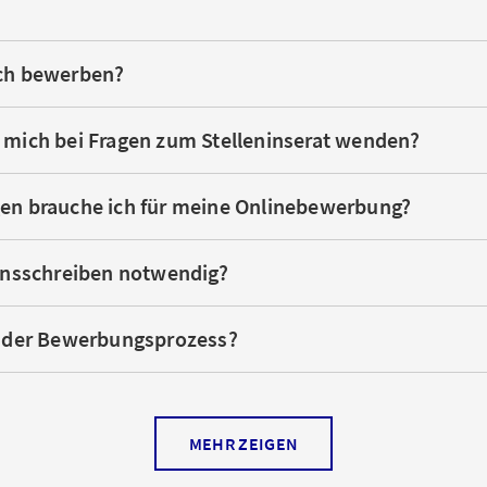
ich bewerben?
 mich bei Fragen zum Stelleninserat wenden?
en brauche ich für meine Onlinebewerbung?
ionsschreiben notwendig?
t der Bewerbungsprozess?
 das Stelleninserat noch aktuell ist?
MEHR ZEIGEN
uf mehrere Stellen bewerben?