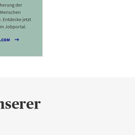
cherung der
n Menschen
. Entdecke jetzt
em Jobportal.
A.COM
nserer