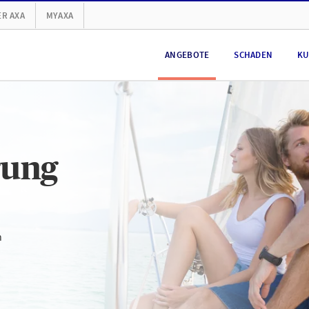
R AXA
MYAXA
ANGEBOTE
SCHADEN
KU
rung
n