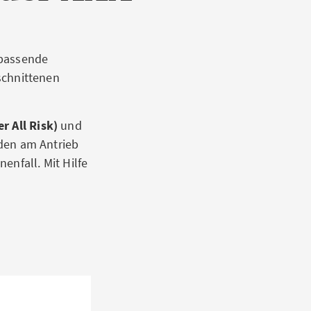
 passende
eschnittenen
r All Risk)
und
en am Antrieb
nfall. Mit Hilfe