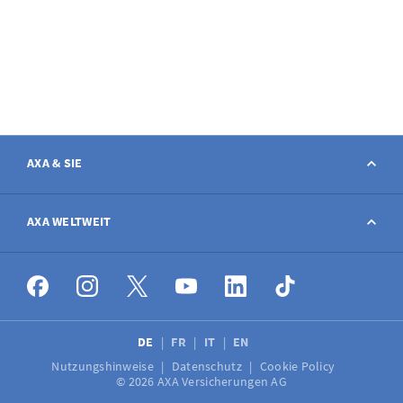
AXA & SIE
Kontakt
AXA WELTWEIT
Schaden melden
AXA weltweit
Stellenangebote
DE
FR
IT
EN
Nutzungshinweise
Datenschutz
Cookie Policy
Medien
© 2026 AXA Versicherungen AG