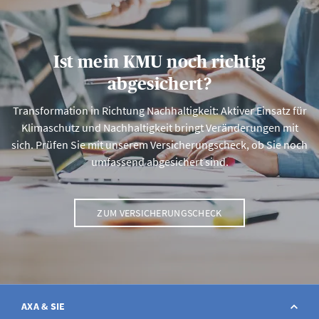
Ist mein KMU noch richtig
abgesichert?
Transformation in Richtung Nachhaltigkeit: Aktiver Einsatz für
Klimaschutz und Nachhaltigkeit bringt Veränderungen mit
sich. Prüfen Sie mit unserem Versicherungscheck, ob Sie noch
umfassend abgesichert sind.
ZUM VERSICHERUNGSCHECK
AXA & SIE