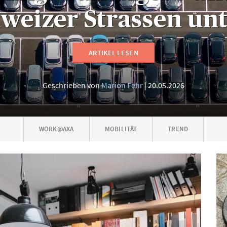
hweizer Strassen un
ARTIKEL LESEN
Geschrieben von
Marion Fehr
20.05.2026
WORK@AXA
MOBILITÄT
TREND