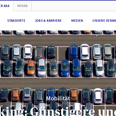
R AXA
MYAXA
STANDORTE
JOBS & KARRIERE
MEDIEN
UNSERE VERA
Mobilität
ing: Günstigere und