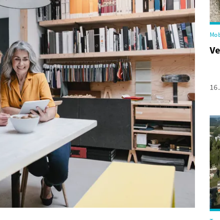
Mob
Ve
16