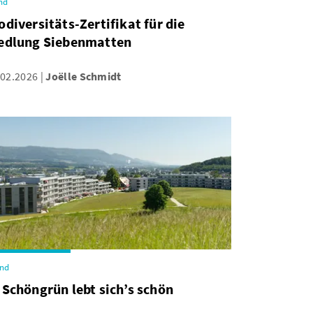
nd
odiversitäts-Zertifikat für die
edlung Siebenmatten
.02.2026
Joëlle Schmidt
end
 Schöngrün lebt sich’s schön