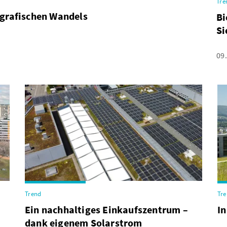
Tre
ografischen Wandels
Bi
Si
09
Trend
Tr
Ein nachhaltiges Einkaufszentrum –
In
dank eigenem Solarstrom