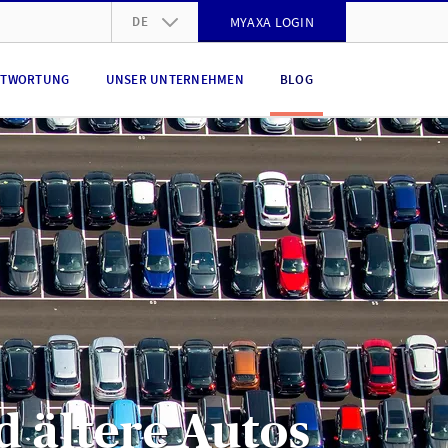
DE
MYAXA LOGIN
DE
NTWORTUNG
UNSER UNTERNEHMEN
BLOG
FR
IT
EN
 ältere Autos