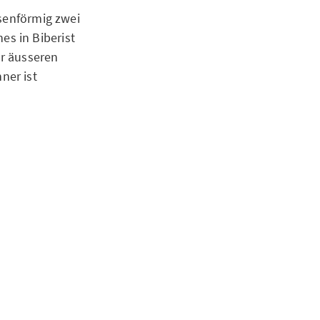
isenförmig zwei
s in Biberist
er äusseren
ner ist