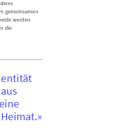
nderes
 zum gemeinsamen
cheide werden
n die
dentität
 aus
eine
 Heimat.»