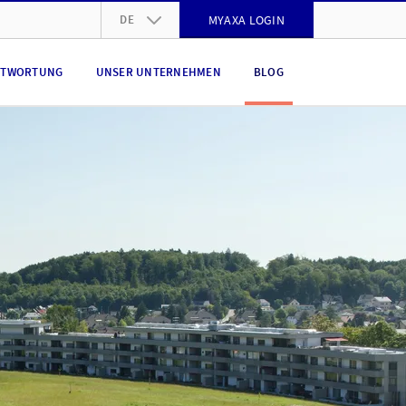
DE
MYAXA LOGIN
DE
NTWORTUNG
UNSER UNTERNEHMEN
BLOG
FR
IT
EN