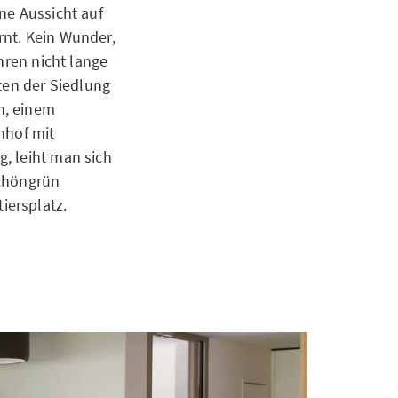
ne Aussicht auf
rnt. Kein Wunder,
hren nicht lange
ten der Siedlung
n, einem
nhof mit
, leiht man sich
Schöngrün
iersplatz.