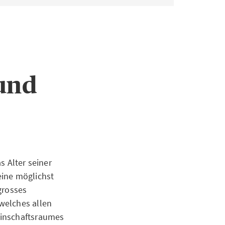
und
 Alter seiner
eine möglichst
grosses
welches allen
einschaftsraumes