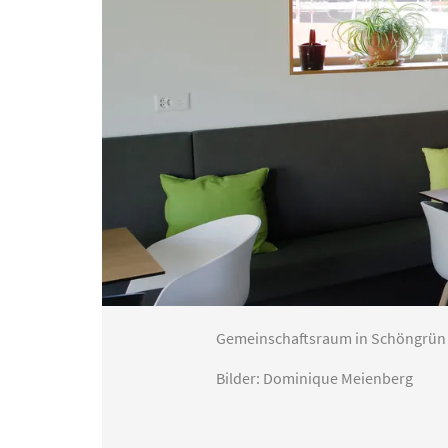
Gemeinschaftsraum in Schöngrün
Bilder: Dominique Meienberg