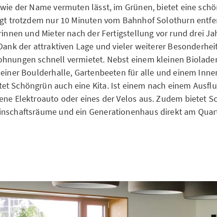
 wie der Name vermuten lässt, im Grünen, bietet eine schö
egt trotzdem nur 10 Minuten vom Bahnhof Solothurn entfe
rinnen und Mieter nach der Fertigstellung vor rund drei Ja
 Dank der attraktiven Lage und vieler weiterer Besonderhei
ohnungen schnell vermietet. Nebst einem kleinen Biolade
 einer Boulderhalle, Gartenbeeten für alle und einem Inne
t Schöngrün auch eine Kita. Ist einem nach einem Ausflug
ene Elektroauto oder eines der Velos aus. Zudem bietet 
nschaftsräume und ein Generationenhaus direkt am Quart