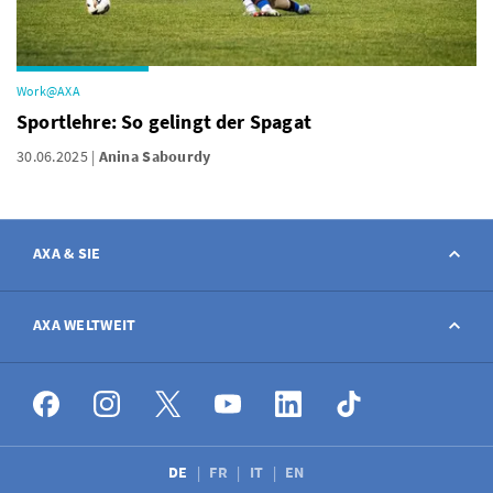
Work@AXA
Sportlehre: So gelingt der Spagat
30.06.2025
Anina Sabourdy
AXA & SIE
Kontakt
AXA WELTWEIT
Schaden melden
AXA weltweit
Stellenangebote
DE
FR
IT
EN