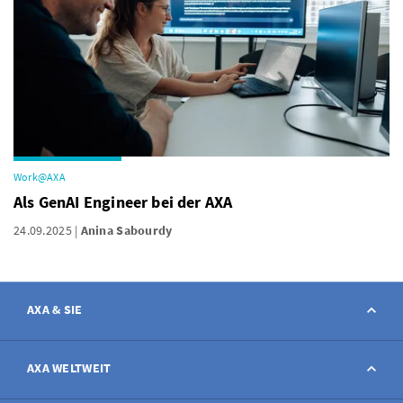
Work@AXA
Als GenAI Engineer bei der AXA
24.09.2025
Anina Sabourdy
AXA & SIE
Kontakt
AXA WELTWEIT