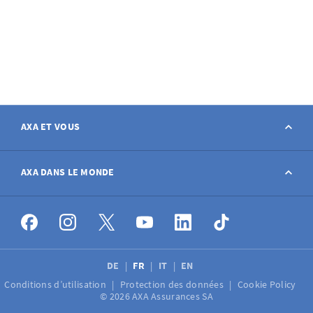
AXA ET VOUS
Contact
AXA DANS LE MONDE
Déclarer sinistre
AXA dans le monde
Postes à pourvoir
DE
FR
IT
EN
Conditions d’utilisation
Protection des données
Cookie Policy
Médias
© 2026 AXA Assurances SA