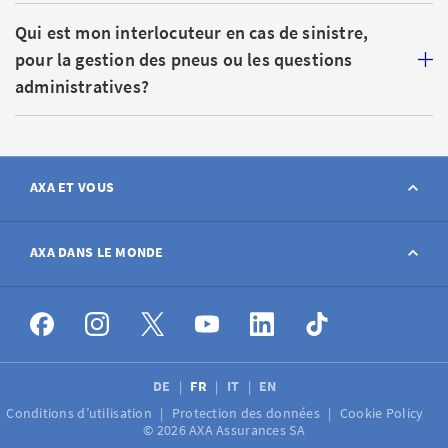
Qui est mon interlocuteur en cas de sinistre,
pour la gestion des pneus ou les questions
administratives?
AXA ET VOUS
Contact
AXA DANS LE MONDE
Déclarer sinistre
AXA dans le monde
Postes à pourvoir
DE
FR
IT
EN
Conditions d’utilisation
Protection des données
Cookie Policy
Médias
© 2026 AXA Assurances SA