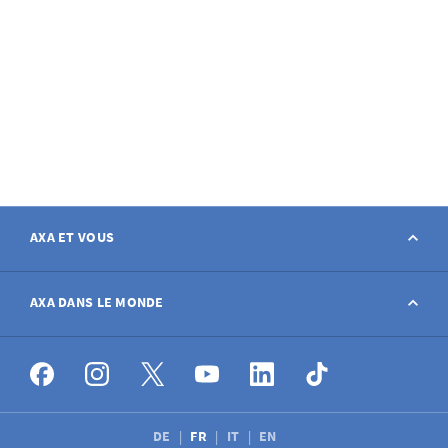
AXA ET VOUS
Contact
AXA DANS LE MONDE
Déclarer sinistre
AXA dans le monde
Postes à pourvoir
DE
FR
IT
EN