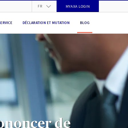
FR
MYAXA LOGIN
DE
SERVICE
DÉCLARATION ET MUTATION
BLOG
FR
IT
EN
ononcer de