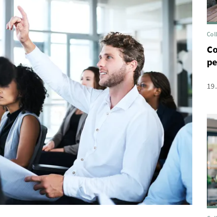
Col
Co
pe
19