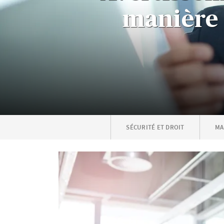
manière 
SÉCURITÉ ET DROIT
MA