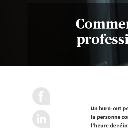
Comment
profess
Un burn-out pe
la personne co
l’heure de réi