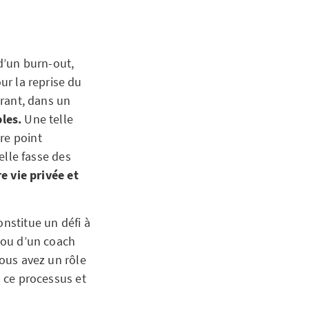
 d’un burn-out,
r la reprise du
urant, dans un
bles.
Une telle
re point
’elle fasse des
e vie privée et
onstitue un défi à
e ou d’un coach
vous avez un rôle
s ce processus et