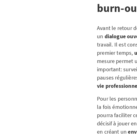
burn-o
Avant le retour d
un
dialogue ouv
travail. Il est c
premier temps,
u
mesure permet un
important: survei
pauses régulières
vie professionne
Pour les personne
la fois émotionn
pourra faciliter 
décisif à jouer e
en créant un
env