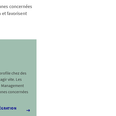
nnes concernées
 et favorisent
profile chez des
gir vite. Les
ase Management
onnes concernées
TÉGRATION