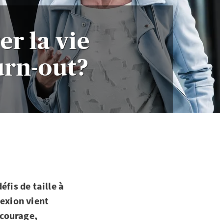
r la vie
urn-out?
fis de taille à
lexion vient
 courage,