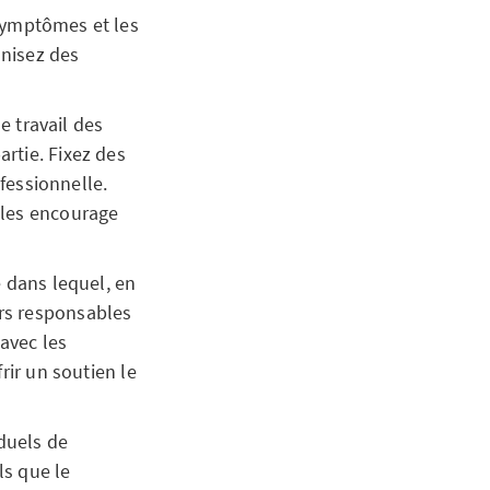
 symptômes et les
anisez des
e travail des
rtie. Fixez des
ofessionnelle.
 les encourage
 dans lequel, en
urs responsables
avec les
rir un soutien le
duels de
ls que le