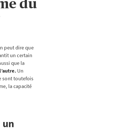
ome du
?
on peut dire que
antit un certain
aussi que la
l’autre.
Un
 sont toutefois
me, la capacité
 un