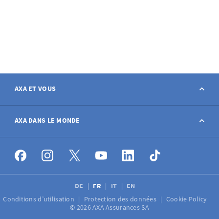
AXA ET VOUS
Contact
AXA DANS LE MONDE
Déclarer sinistre
AXA dans le monde
Postes à pourvoir
DE
FR
IT
EN
Conditions d’utilisation
Protection des données
Cookie Policy
Médias
© 2026 AXA Assurances SA