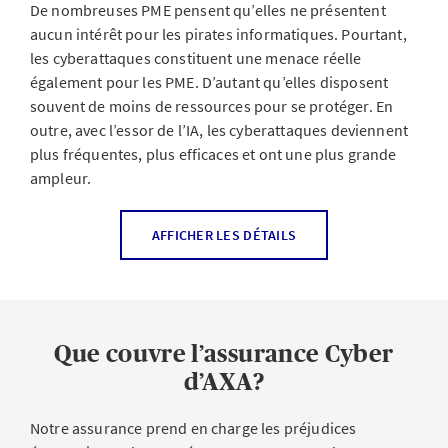
De nombreuses PME pensent qu’elles ne présentent
aucun intérêt pour les pirates informatiques. Pourtant,
les cyberattaques constituent une menace réelle
également pour les PME. D’autant qu’elles disposent
souvent de moins de ressources pour se protéger. En
outre, avec l’essor de l’IA, les cyberattaques deviennent
plus fréquentes, plus efficaces et ont une plus grande
ampleur.
L’erreur qui consiste à croire que l’on est une structure
AFFICHER LES DÉTAILS
trop petite et pas suffisamment intéressante pour être la
cible de pirates informatiques peut coûter très cher à
une entreprise, voire menacer sa survie. Pour une PME,
une seule semaine d’interruption de l’exploitation peut
Que couvre l’assurance Cyber
entraîner des pertes financières à cinq chiffres. Si l’on
additionne les frais liés à la reconstitution des données,
d’AXA?
à la gestion de crise et au conseil juridique, le montant
du sinistre peut facilement tripler.
Commençons par
Notre assurance prend en charge les préjudices