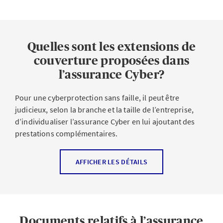
Prestations
Prise en charge des prétentions en dommages-
Quelles sont les extensions de
intérêts justifiées
couverture proposées dans
Défense contre les prétentions injustifiées
l’assurance Cyber?
Pour une cyberprotection sans faille, il peut être
judicieux, selon la branche et la taille de l’entreprise,
En plus de vous protéger en cas de sinistre, l’assurance
d’individualiser l’assurance Cyber en lui ajoutant des
Cyber d’AXA vous offre un ensemble de services de
prestations complémentaires.
prévention gratuits. Ces services vous aident à identifier
vos propres failles de sécurité et à sensibiliser votre
Couverture complémentaire pour
AFFICHER LES DÉTAILS
personnel, réduisant ainsi le risque d’être victime d’une
l’assurance Cyber d’AXA
cyberattaque.
En plus de la couverture de base, nos couvertures
complémentaires vous permettent de couvrir des
Documents relatifs à l’assurance