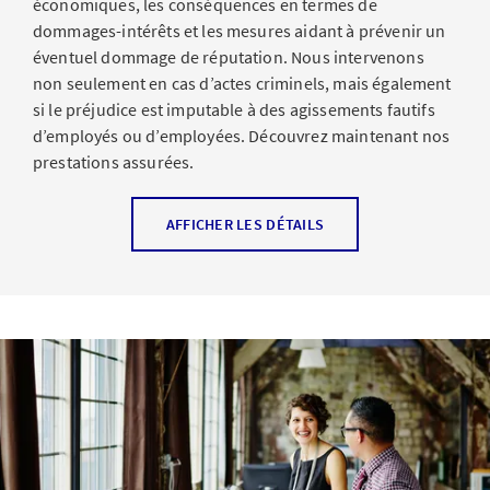
une bonne nouvelle: bon nombre de ces incidents
économiques, les conséquences en termes de
peuvent être évités.
dommages-intérêts et les mesures aidant à prévenir un
éventuel dommage de réputation. Nous intervenons
non seulement en cas d’actes criminels, mais également
si le préjudice est imputable à des agissements fautifs
d’employés ou d’employées. Découvrez maintenant nos
prestations assurées.
AFFICHER LES DÉTAILS
Prestations de l’assurance Cyber
Couverture d’assurance
Aide d’urgence et accompagnement par des spécialistes