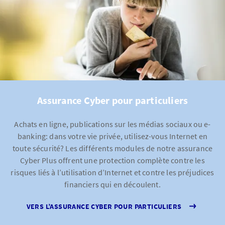
Perte d’exploitation
Prestations
Indemnisation de la perte de revenus
Prise en charge des frais supplémentaires pour le
maintien de l’exploitation
Assurance Cyber pour particuliers
Couverture d’assurance
Violations de la protection des données
Achats en ligne, publications sur les médias sociaux ou e-
banking: dans votre vie privée, utilisez-vous Internet en
Prestations
toute sécurité? Les différents modules de notre assurance
Frais relatifs aux notifications obligatoires prévues
Cyber Plus offrent une protection complète contre les
par la loi destinées aux autorités, au grand public et
risques liés à l’utilisation d’Internet et contre les préjudices
aux personnes concernées
financiers qui en découlent.
Couverture d’assurance
VERS L’ASSURANCE CYBER POUR PARTICULIERS
Dommages de responsabilité civile