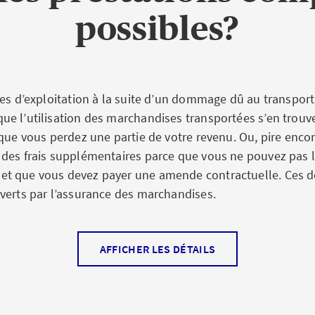
risques politiques tels que grèves, troubles, guerres ou te
possibles?
re ou de recours, AXA mène les pourparlers et met son rés
vice du preneur d’assurance pour constater les dommages e
ires. Elle prend aussi à sa charge les frais de récupérati
marchandises assurées.
tes d’exploitation à la suite d’un dommage dû au transport 
e l’utilisation des marchandises transportées s’en trouve
que vous perdez une partie de votre revenu. Ou, pire encor
surées
des frais supplémentaires parce que vous ne pouvez pas li
t que vous devez payer une amende contractuelle. Ces d
ssues du secteur d’activité, de commerce ou de fabricatio
verts par l’assurance des marchandises.
nvoyées par poste, par services de coursiers ou de colis à
AFFICHER LES DÉTAILS
ce pertes d’exploitation tra
machines, appareils et mobilier
iers (p. ex. machine d’un client ou d’une cliente donnée en
l’entreprise de livraison subit un accident ou que, à la suit