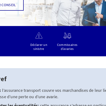
 CONSEIL
Déclarer un
Commissaires
sinistre
d’avaries
ref
:
l’assurance transport couvre vos marchandises de leur lie
gisse d’une perte ou d’une avarie.
tes les éventualités:
cette assurance s’adresse en particu