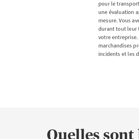
pour le transpor
Entrepr
une évaluation a
mesure. Vous ave
durant tout leur 
En tant que tran
votre entreprise.
ponctuel des mar
marchandises pro
dépassement du d
incidents et les
marchandise à la
marchandise tran
responsabilité. 
Assuran
marchandises vou
marcha
conséquences fin
injustifiées.
Parfaitement ada
d’AXA indemnise l
Quelles sont
susceptibles de 