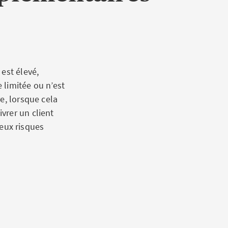
rrorisme inclus.
eau mondial
t prévenir les
on ou de
est élevé,
 limitée ou n’est
e, lorsque cela
vrer un client
eux risques
n
 des entreprises
nsport
 réparation)
e de la