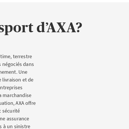
nsport d’AXA?
time, terrestre
ts négociés dans
inement. Une
livraison et de
entreprises
 la marchandise
ation, AXA offre
: sécurité
une assurance
 à un sinistre