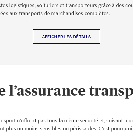
stes logistiques, voituriers et transporteurs grâce à des co
liées aux transports de marchandises complètes.
AFFICHER LES DÉTAILS
ises et commerçants
xpéditeur ou destinataire, vous n’avez aucun contrôle sur
nt leur transport, ni sur le professionnalisme et la sécur
ntreposage. Pour les entreprises qui expédient ou se font 
point A au point B, il est donc indispensable de disposer
 l’assurance trans
marchandises transportées. Celle-ci permet de budgétiser le
 détérioration ou de perte de la marchandise, que celle-ci
voie terrestre entre Aarau et Bienne ou par voie aérienne e
sport n’offrent pas tous la même sécurité et, suivant leur
t plus ou moins sensibles ou périssables. C’est pourquo