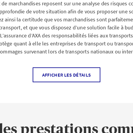
t de marchandises reposent sur une analyse des risques c
ises de transport
pprofondie de votre situation afin de vous proposer une s
z ainsi la certitude que vos marchandises sont parfaitem
transport, et que vous disposez d’une solution facile à bu
sporteur, entrepositaire ou entreprise de transport, l’ach
 L’assurance d’AXA des responsabilités liées aux transport
chandises qui vous sont confiées est votre priorité absolu
tège quant à elle les entreprises de transport ou transpor
élai de livraison consécutif à des dispositions erronées, 
 dommages survenant lors de transports nationaux ou inte
 suite d’un entreposage inapproprié ou le vol du véhicule 
sportée occasionnent des coûts élevés et relèvent de vot
Seule une assurance des responsabilités liées aux transpor
AFFICHER LES DÉTAILS
ce pour le transport de
s protège efficacement contre les prétentions de tiers et 
ndises
ancières qui en résultent et vous défend contre les préte
ptée aux besoins des PME, l’assurance pour le transport 
e preneur d’assurance pour les pertes et les préjudices fi
 les prestations co
se produire pendant toute la durée du transport – séjours,