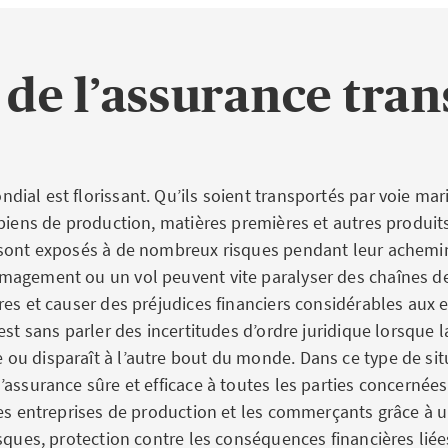
 de l’assurance tra
al est florissant. Qu’ils soient transportés par voie mari
 biens de production, matières premières et autres produi
 sont exposés à de nombreux risques pendant leur achem
agement ou un vol peuvent vite paralyser des chaînes de 
res et causer des préjudices financiers considérables aux 
est sans parler des incertitudes d’ordre juridique lorsque
u disparaît à l’autre bout du monde. Dans ce type de situ
assurance sûre et efficace à toutes les parties concernées
les entreprises de production et les commerçants grâce à 
sques, protection contre les conséquences financières liées