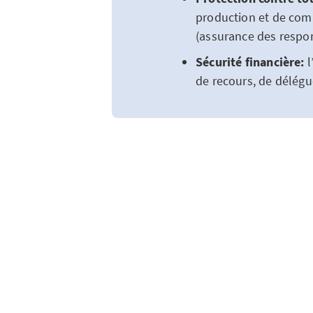
production et de comm
(assurance des respon
Sécurité financière:
l
de recours, de délégue