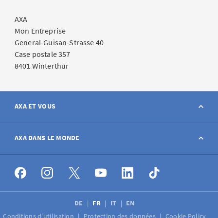
AXA
Mon Entreprise
General-Guisan-Strasse 40
Case postale 357
8401 Winterthur
AXA ET VOUS
Contact
AXA DANS LE MONDE
Déclarer sinistre
AXA dans le monde
Postes à pourvoir
DE
FR
IT
EN
Conditions d’utilisation
Protection des données
Cookie Policy