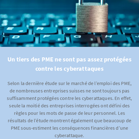
Un tiers des PME ne sont pas assez protégées
contre les cyberattaques
Selon la dernière étude sur le marché de l’emploi des PME,
de nombreuses entreprises suisses ne sont toujours pas
suffisamment protégées contre les cyberattaques. En effet,
seule la moitié des entreprises interrogées ont défini des
règles pour les mots de passe de leur personnel. Les
résultats de l’étude montrent également que beaucoup de
PME sous-estiment les conséquences financières d’une
cyberattaque.