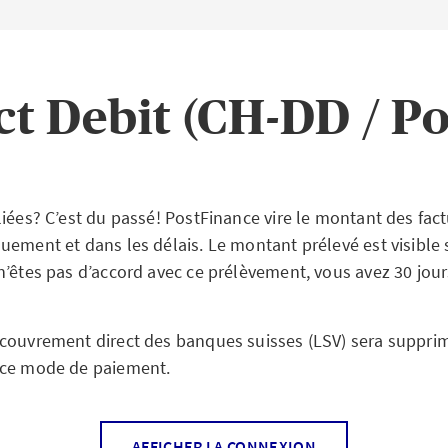
ct Debit (CH-DD / P
liées? C’est du passé! PostFinance vire le montant des fac
ement et dans les délais. Le montant prélevé est visible s
n’êtes pas d’accord avec ce prélèvement, vous avez 30 jour
couvrement direct des banques suisses (LSV) sera suppri
 ce mode de paiement.
ntages avec la facture élect
ratique et sûre:
vous pouvez vérifier et régler vos factur
AFFICHER LA CONNEXION