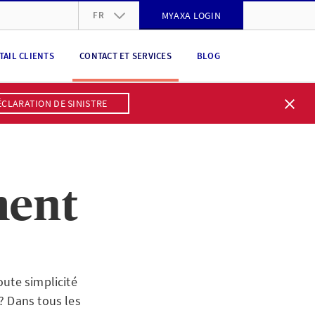
FR
MYAXA LOGIN
DE
TAIL CLIENTS
CONTACT ET SERVICES
BLOG
FR
IT
ÉCLARATION DE SINISTRE
EN
ment
oute simplicité
? Dans tous les