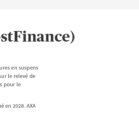
ostFinance)
tures en suspens
ur le relevé de
s pour le
mé en 2028. AXA
ronique
es directement