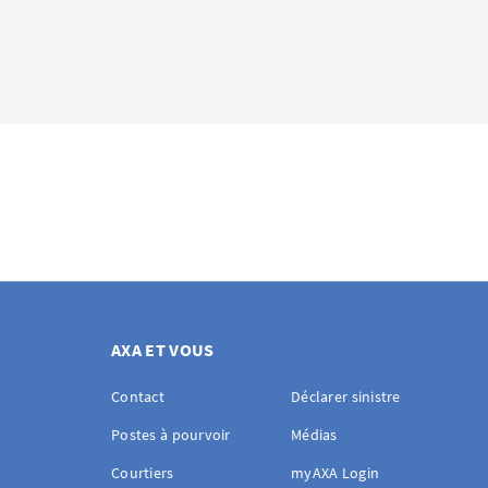
Sélectionnez 
la liste des é
contrat ou de 
Important
: pour
encore être réglé
Si vous n’arrivez
prendre contact 
AXA ET VOUS
Contact
Déclarer sinistre
Postes à pourvoir
Médias
Courtiers
myAXA Login