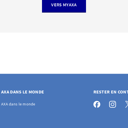
AXA Assurances SA, AXA Vie, AXA-ARAG ou la Prévoyance s
VERS MYAXA
metteurs de factures et saisissez vos données, y compris v
police.
 le moment, les factures de prévoyance professionnelle n
es par eBill.
 pas à configurer ou à désactiver
eBill
ou pour toute questio
avec votre banque.
AXA DANS LE MONDE
RESTER EN CON
AXA dans le monde