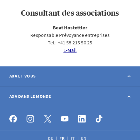
Consultant des associations
Beat Hostettler
Responsable Prévoyance entreprises
Tel.: +41 58 215 50 25
E-Mail
AXA ET VOUS
Contact
AXA DANS LE MONDE
Déclarer sinistre
AXA dans le monde
Postes à pourvoir
DE
FR
IT
EN