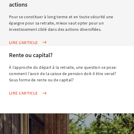
Rien ne vous oblige à démarrer avec des actions
actions
individuelles ou des produits spéculatifs. Les plans
d’épargne ETF, les fonds de placement mixtes ou les
Pour se constituer à long terme et en toute sécurité une
solutions de prévoyance standardisées
conviennent
épargne pour sa retraite, mieux vaut opter pour un
investissement ciblé dans des actions diversifiées.
parfaitement aux novices. Ils offrent une
large
diversification
, de faibles coûts d’entrée et un
LIRE L’ARTICLE
traitement automatisé.
Rente ou capital?
Recourir à un conseil indépendant
Au début surtout, il est judicieux de se faire conseiller
À l’approche du départ à la retraite, une question se pose:
par des spécialistes chevronnés, par exemple
comment l’avoir de la caisse de pension doit-il être versé?
concernant l’horizon de placement, la propension au
Sous forme de rente ou de capital?
risque et les aspects fiscaux. Un conseil sérieux est
axé sur vos objectifs, pas sur la vente d’un produit.
LIRE L’ARTICLE
Conseil
sur
l’investissement pour les novices
:
commencez par verser régulièrement un petit montant,
par exemple CHF 100 par mois, au lieu d’attendre le
moment «parfait». Vous évitez ainsi des reports inutiles
et profitez de ce que l’on appelle
l’effet du coût moyen