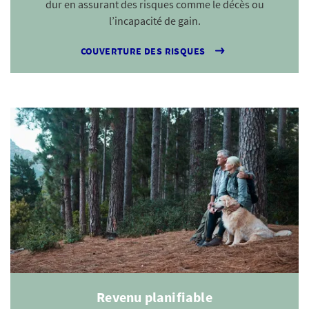
dur en assurant des risques comme le décès ou
soi. Il faut simplement le maintenir dans des limites
l’incapacité de gain.
acceptables pour vous, financièrement comme
émotionnellement.
COUVERTURE DES RISQUES
De quoi faut-il tenir compte en ce qui
concerne l’horizon de placement?
L’horizon de placement détermine dans une large
mesure les produits qui vous conviennent. En effet, vous
ne ferez pas les mêmes choix selon que vous souhaitez
accéder à votre argent dans deux, cinq ou vingt ans.
Le principe de base est le suivant:
Court terme (moins de trois ans):
le capital doit être
disponible de façon sûre; par exemple compte
d’épargne ou obligations à court terme
Revenu planifiable