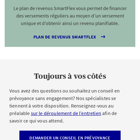
Moyen terme (de trois à sept ans):
combinaison
Le plan de revenus SmartFlex vous permet de financer
équilibrée avec risque limité
des versements réguliers au moyen d’un versement
Long terme (à partir de sept ans):
fluctuations plus
unique et d’obtenir ainsi un revenu planifiable.
importantes possibles; par exemple actions ou ETF
axés sur la croissance
PLAN DE REVENUS SMARTFLEX
Un horizon clairement défini vous aide à mieux anticiper
les revers et à atteindre vos objectifs de manière
réaliste.
Toujours à vos côtés
Investir pour les novices
Vous avez des questions ou souhaitez un conseil en
prévoyance sans engagement? Nos spécialistes se
Débuter dans les placements financiers n’est pas
tiennent à votre disposition. Renseignez-vous au
forcément compliqué ni coûteux. De
petits montants et
préalable
sur le déroulement de l’entretien
afin de
quelques connaissances de base
suffisent pour se
savoir ce qui vous attend.
lancer. Vous trouverez également les principales
informations dans
notre guide
.
DEMANDER UN CONSEIL EN PRÉVOYANCE