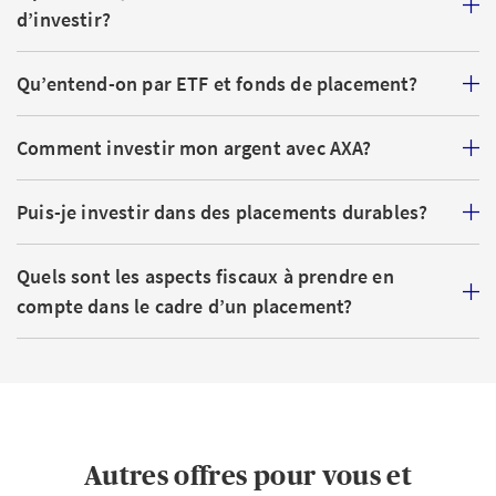
Compte d’épargne:
solution sûre, mais peu
d’investir?
rémunérée, pour des réserves à court terme
Fonds de placement:
investissement groupé dans
Qu’entend-on par ETF et fonds de placement?
différents titres, généralement à gestion active
ETF:
fonds généralement à gestion passive qui
Comment investir mon argent avec AXA?
reproduisent un indice; une solution à la fois
avantageuse et transparente
Puis-je investir dans des placements durables?
Actions:
participation directe dans des entreprises
avec un risque de perte et des possibilités de
Quels sont les aspects fiscaux à prendre en
rendement correspondants
compte dans le cadre d’un placement?
À ces formes s’ajoutent les investissements durables, les
placements immobiliers et les produits structurés.
Quand on débute, il est souvent préférable d’opter pour
une
large diversification
, par exemple par le biais de
fonds ou d’ETF.
Autres offres pour vous et