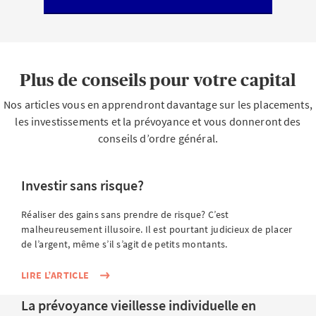
Pour bien démarrer, il faut procéder en quatre étapes
simples:
Garder de l’argent de côté pour les urgences
Avant de penser à investir, assurez-vous de disposer
Plus de conseils pour votre capital
d’une réserve financière, idéalement
de trois à six
mois de salaire
. Cette réserve doit être placée sur un
Nos articles vous en apprendront davantage sur les placements,
compte d’épargne
, où elle sera disponible à tout
les investissements et la prévoyance et vous donneront des
moment, par exemple en cas de perte d’emploi, de
conseils d’ordre général.
maladie ou de dépenses imprévues.
Analyser son budget
Investir sans risque?
Déterminez honnêtement combien il vous reste
chaque mois. De simples calculateurs ou des
Réaliser des gains sans prendre de risque? C’est
applications de gestion du budget vous y aideront.
malheureusement illusoire. Il est pourtant judicieux de placer
Important: n’investissez que ce dont vous pouvez
de l’argent, même s’il s’agit de petits montants.
vous passer à long terme. Vous réduirez ainsi votre
LIRE L’ARTICLE
niveau de stress en cas de fluctuations de cours.
Commencer simplement
La prévoyance vieillesse individuelle en