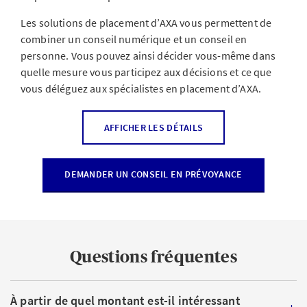
Les solutions de placement d’AXA vous permettent de
combiner un conseil numérique et un conseil en
personne. Vous pouvez ainsi décider vous-même dans
quelle mesure vous participez aux décisions et ce que
vous déléguez aux spécialistes en placement d’AXA.
Quelles sont les différentes formes de
AFFICHER LES DÉTAILS
placement?
DEMANDER UN CONSEIL EN PRÉVOYANCE
Solutions classiques ou plus modernes: aujourd’hui, en
matière de placements, le choix est vaste. La forme de
placement qui vous convient le mieux dépend de vos
objectifs
, de votre
propension au risque
et de votre
horizon de placement
.
Questions fréquentes
Parmi les solutions les plus courantes figurent les
suivantes:
À partir de quel montant est-il intéressant