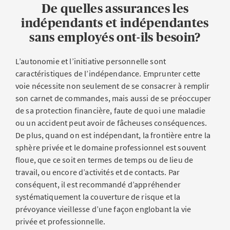
Pas de personne morale:
le responsable d’une
De quelles assurances les
l’obligation de poursuivre le versement du salaire des
entreprise individuelle, d’une société en nom collectif
indépendants et indépendantes
collaborateurs et collaboratrices malades. Certaines
ou en commandite est considéré comme indépendant.
sans employés ont-ils besoin?
branches en Suisse sont soumises à une convention
Autrement dit, à l’exception des cotisations au 1er pilier,
collective de travail (CCT). Elles sont tenues de conclure
la prévoyance et la couverture des risques sont
une assurance d’une indemnité journalière en cas de
L’autonomie et l’initiative personnelle sont
facultatives.
maladie.
caractéristiques de l’indépendance. Emprunter cette
Personne morale:
voie nécessite non seulement de se consacrer à remplir
si vous avez fondé une Sàrl ou une
SA, vous comptez parmi les non indépendants (vous
son carnet de commandes, mais aussi de se préoccuper
êtes donc employé par votre propre entreprise) et devez
de sa protection financière, faute de quoi une maladie
Assurances d’entreprise
vous affilier, tout comme l’ensemble de vos
ou un accident peut avoir de fâcheuses conséquences.
collaborateurs et collaboratrices, aux assurances
De plus, quand on est indépendant, la frontière entre la
Alors que de nombreuses assurances sont indiquées
suivantes: assurance-accidents, assurance-chômage,
sphère privée et le domaine professionnel est souvent
pour la quasi-totalité des PME, d’autres peuvent être
1er pilier avec AVS, AI et APG et, à partir d’un revenu
floue, que ce soit en termes de temps ou de lieu de
indispensables pour une entreprise en particulier, mais
annuel d’au moins CHF 22 680 (état 2026), également la
travail, ou encore d’activités et de contacts. Par
totalement superflues pour une autre. Tout va dépendre
prévoyance professionnelle.L’assurance d’une
conséquent, il est recommandé d’appréhender
du profil de la société. Une personne possédant un local
indemnité journalière en cas de maladie est facultative,
systématiquement la couverture de risque et la
commercial par exemple a besoin d’une assurance de
mais elle est intéressante dès lors que le nombre
prévoyance vieillesse d’une façon englobant la vie
choses pour les bâtiments. Une professionnelle
d’employés et le volume des salaires
privée et professionnelle.
exerçant une activité de conseil auprès de clients aura