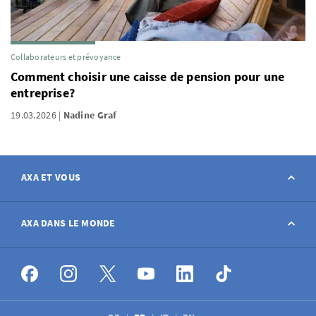
Collaborateurs et prévoyance
Comment choisir une caisse de pension pour une
entreprise?
19.03.2026
Nadine Graf
AXA ET VOUS
Contact
AXA DANS LE MONDE
Déclarer sinistre
AXA dans le monde
Postes à pourvoir