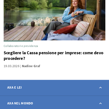
Collaboratori e previdenza
Scegliere la Cassa pensione per imprese: come devo
procedere?
19.03.2026
Nadine Graf
AXA E LEI
Contatto
AXA NEL MONDO