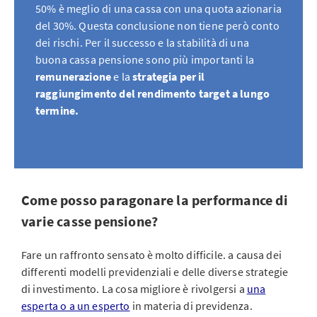
50% è meglio di una cassa con una quota azionaria
del 30%. Questa conclusione non tiene però conto
dei rischi. Per il successo e la stabilità di una
buona cassa pensione sono più importanti la
remunerazione
e la
strategia per il
raggiungimento del rendimento target a lungo
termine.
Come posso paragonare la performance di
varie casse pensione?
Fare un raffronto sensato è molto difficile. a causa dei
differenti modelli previdenziali e delle diverse strategie
di investimento. La cosa migliore è rivolgersi a
una
esperta o a un esperto
in materia di previdenza.