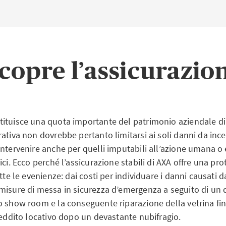
ro i danni causati da incendio ed eventi naturali è obbligat
ifici e immobili commerciali in 22 cantoni della Svizzera e i
assicurazione cantonale degli stabili. Sono considerati dann
rovocati dall’azione della natura – come l’allagamento del
copre l’assicurazion
i causati da incendio, sviluppo repentino di fumo, fulmine
considerati danni da incendio.
urazione presso l’ assicurazione cantonale:
Argovia, Appe
ituisce una quota importante del patrimonio aziendale di
mpagna, Basilea Città, Friburgo, Glarona, Grigioni, Giura, 
ativa non dovrebbe pertanto limitarsi ai soli danni da inc
do, San Gallo, Sciaffusa, Soletta, Turgovia, Vaud, Zugo, Zur
intervenire anche per quelli imputabili all’azione umana 
ici. Ecco perché l’assicurazione stabili di AXA offre una pr
tte le evenienze: dai costi per individuare i danni causati da
sicurative nei cantoni GUSTAVO*:
l’assicurazione contro i 
misure di messa in sicurezza d’emergenza a seguito di u
i naturali è obbligatoria anche nei cantoni Svitto, Obvaldo 
o show room e la conseguente riparazione della vetrina fi
beramente con quale assicuratore stipularla. Non sussiste 
reddito locativo dopo un devastante nubifragio.
per i cantoni Appenzello Interno (ad eccezione del distret