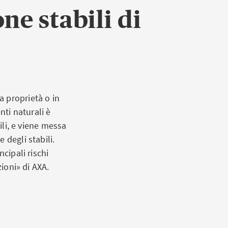
ne stabili di
 proprietà o in
nti naturali è
ili, e viene messa
 degli stabili.
cipali rischi
zioni» di AXA.