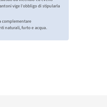
antoni vige l’obbligo di stipularla
ura complementare
ti naturali, furto e acqua.