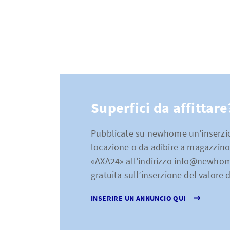
Ginevra, Ticino e
*
Assicura
G
inevra /
U
ri /
integra
comple
Superfici da affittare
Con AXA i propriet
possono contare 
Pubblicate su newhome un’inserzio
proprietari immob
locazione o da adibire a magazzino 
danni causati da 
«AXA24» all’indirizzo info@newhom
stabili possono a
gratuita sull’inserzione del valore 
lacune assicurati
INSERIRE UN ANNUNCIO QUI