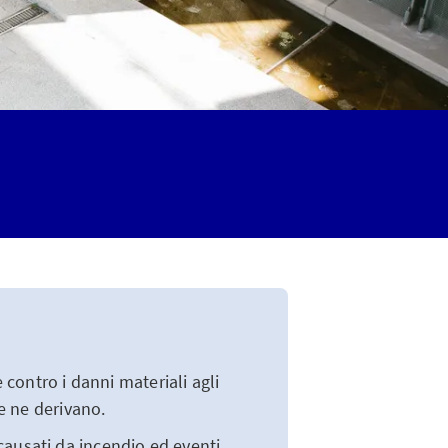
 contro i danni materiali agli
he ne derivano.
causati da incendio ed eventi