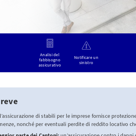
Analisi del
Notificare un
fabbisogno
sinistro
assicurativo
breve
l’assicurazione di stabili per le imprese fornisce protezione
rtinenze, nonché per eventuali perdite di reddito locativo c
aggior parte dei Cantoni:
un’assicurazione contro i danni 