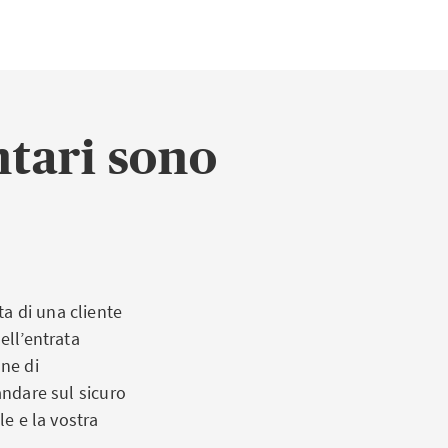
nni a una casa.
randine,
tari sono
orsa le spese per
re quelli dovuti
o del giaccio o
a di una cliente
 scosse
ell’entrata
 episodio
one di
andare sul sicuro
le e la vostra
ti in modo