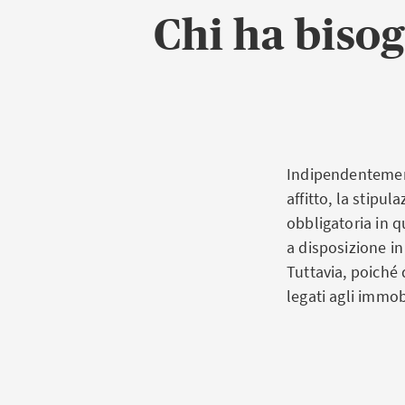
Chi ha bisog
Indipendentement
affitto, la stipu
obbligatoria in q
a disposizione in
Tuttavia, poiché 
legati agli immob
Quadro 