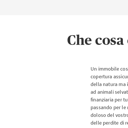
La copertura cont
proprietari di ed
dall’istituto di 
naturali quelli p
Che cosa 
una piena. I dann
aeromobili sono 
Obbligo di assic
Un immobile cost
Berna, Basilea Ca
copertura assicur
Neuchâtel, Nidval
della natura ma 
Oberegg (AI)
ad animali selvat
finanziaria per tu
Disposizioni as
passando per le 
incendio ed event
doloso del vostr
può scegliere li
delle perdite di 
di assicurazione 