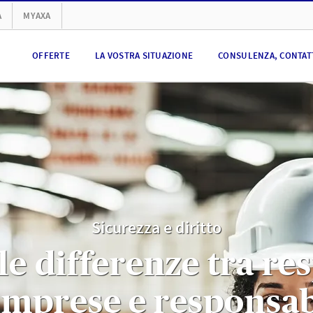
A
MYAXA
OFFERTE
LA VOSTRA SITUAZIONE
CONSULENZA, CONTATT
Sicurezza e diritto
le differenze tra re
 imprese e responsabi