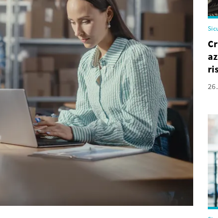
Sic
Cr
az
ri
26