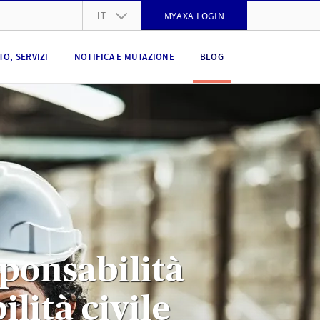
IT
MYAXA LOGIN
DE
O, SERVIZI
NOTIFICA E MUTAZIONE
BLOG
FR
IT
EN
sponsabilità
lità civile