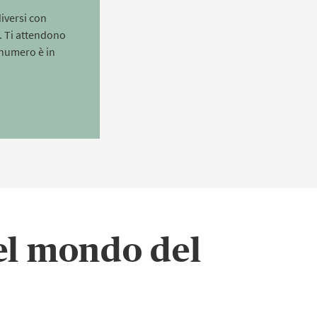
diversi con
. Ti attendono
o numero è in
nel mondo del