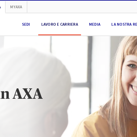
A
MYAXA
SEDI
LAVORO E CARRIERA
MEDIA
LA NOSTRA R
 in AXA