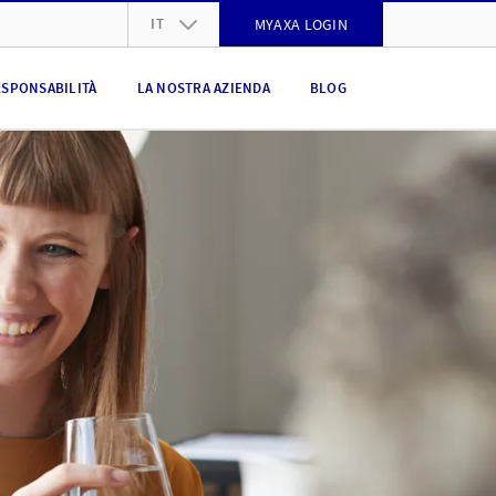
IT
MYAXA LOGIN
DE
ESPONSABILITÀ
LA NOSTRA AZIENDA
BLOG
FR
IT
EN