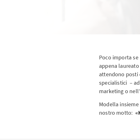
Poco importa se s
appena laureato o
attendono posti d
specialistici – a
marketing o nell’
Modella insieme a
nostro motto:
«K