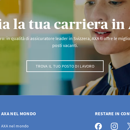
ia la tua carriera i
: in qualità di assicuratore leader in Svizzera, AXA ti offre le migli
posti vacanti.
TROVA IL TUO POSTO DI LAVORO
AXA NEL MONDO
RESTARE IN CO
AXA nel mondo