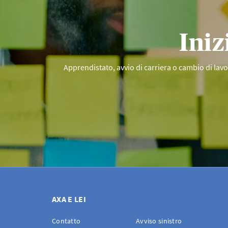
Iniz
Apprendistato, avvio di carriera o cambio di lavoro
AXA E LEI
Contatto
Avviso sinistro