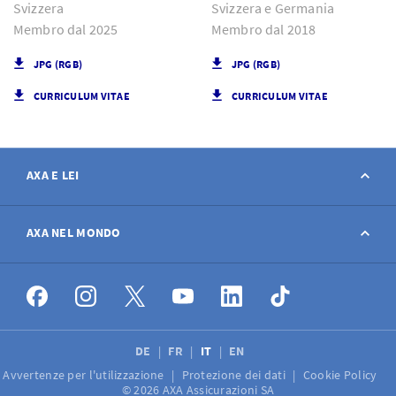
Svizzera
Svizzera e Germania
Membro dal 2025
Membro dal 2018
JPG (RGB)
JPG (RGB)
CURRICULUM VITAE
CURRICULUM VITAE
AXA E LEI
Contatto
AXA NEL MONDO
Avviso sinistro
AXA nel mondo
Offerte di lavoro
DE
FR
IT
EN
Avvertenze per l'utilizzazione
Protezione dei dati
Cookie Policy
Media
© 2026 AXA Assicurazioni SA