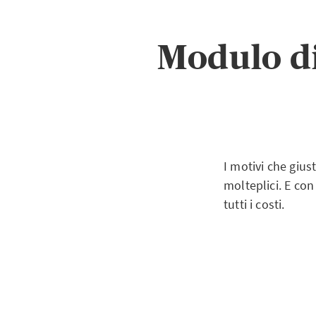
Modulo di
I motivi che gius
molteplici. E co
tutti i costi.
L’assicurazione 
viaggio, si assum
bus e auto a nole