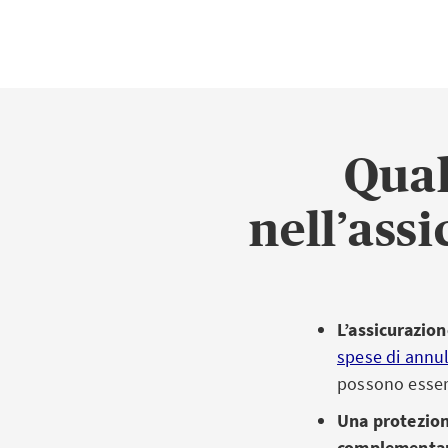
Qual
nell’ass
L’assicurazion
spese di annu
possono esser
Una protezion
complementa