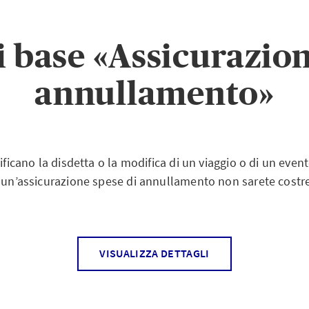
 base «Assicurazion
annullamento»
tificano la disdetta o la modifica di un viaggio o di un eve
n un’assicurazione spese di annullamento non sarete costre
VISUALIZZA DETTAGLI
spese di annullamento, chiamata anche assicurazione ann
e in tutto il mondo le spese per i mezzi di trasporto prenot
ggio), per l’alloggio (appartamento di vacanza, hotel) nonc