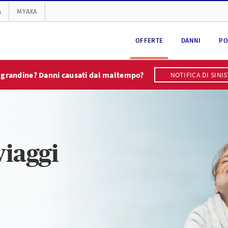
A
MYAXA
OFFERTE
DANNI
PO
 grandine? Danni causati dal maltempo?
NOTIFICA DI SINI
viaggi
7