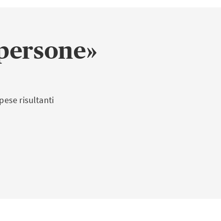
 il viaggio.
mato:
 persone»
 persona a voi
pese risultanti
ncubinato
ioni vulcaniche
terni o sciopero