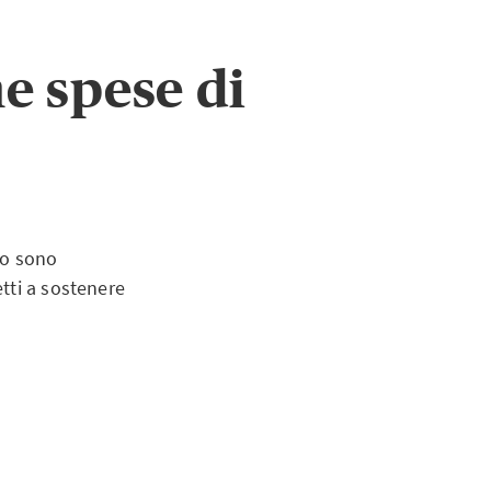
e spese di
nto sono
tti a sostenere
ullamento del
ati (aereo, treno,
hé per biglietti e