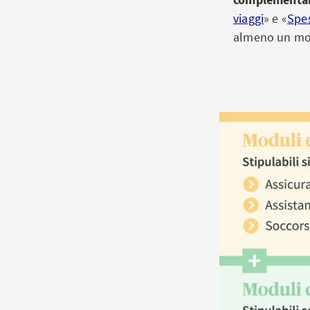
viaggi
» e «
Spes
almeno un mod