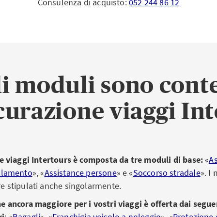
Consulenza di acquisto:
052 244 86 12
i moduli sono cont
icurazione viaggi In
e viaggi Intertours è composta da tre moduli di base:
«
As
llamento
», «
Assistance persone
» e «
Soccorso stradale
». I
e stipulati anche singolarmente.
e ancora maggiore per i vostri viaggi è offerta dai segu
ri
: «
Bagagli
», «
Franchigia veicolo a noleggio
», «
Protezione 