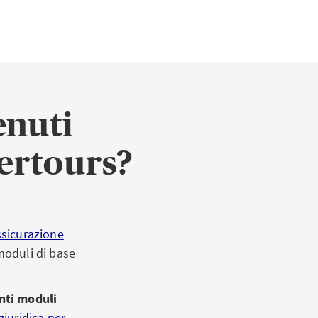
enuti
tertours?
sicurazione
 moduli di base
enti moduli
giuridica per