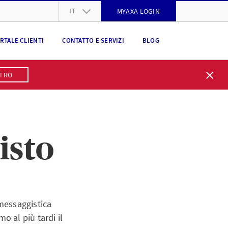
IT
MYAXA LOGIN
DE
RTALE CLIENTI
CONTATTO E SERVIZI
BLOG
FR
IT
STRO
EN
isto
messaggistica
 al più tardi il