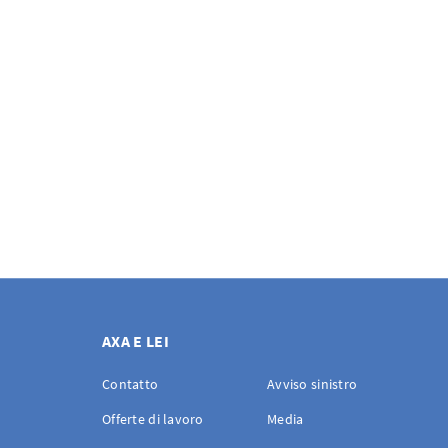
AXA E LEI
Contatto
Avviso sinistro
Offerte di lavoro
Media