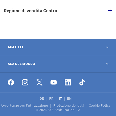
Regione di vendita Centro
AXA E LEI
Contatto
AXA NEL MONDO
Avviso sinistro
AXA nel mondo
Offerte di lavoro
DE
FR
IT
EN
Avvertenze per l'utilizzazione
Protezione dei dati
Cookie Policy
Media
© 2026 AXA Assicurazioni SA