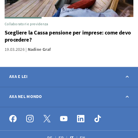
Collaboratori e previdenza
Scegliere la Cassa pensione per imprese: come devo
procedere?
19.03.2026
Nadine Graf
AXA E LEI
Contatto
AXA NEL MONDO
Avviso sinistro
AXA nel mondo
Offerte di lavoro
DE
FR
IT
EN