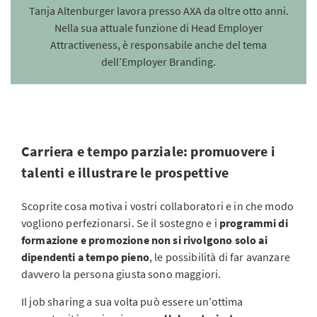
Tanja Altenburger lavora presso AXA da oltre otto anni.
Nella sua attuale funzione di Head Employer
Attractiveness, è responsabile anche del tema
dell’Employer Branding.
Carriera e tempo parziale: promuovere i
talenti e illustrare le prospettive
Scoprite cosa motiva i vostri collaboratori e in che modo
vogliono perfezionarsi. Se il sostegno e i
programmi di
formazione e promozione non si rivolgono solo ai
dipendenti a tempo pieno
, le possibilità di far avanzare
davvero la persona giusta sono maggiori.
Il job sharing a sua volta può essere un’ottima