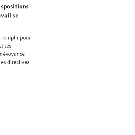
dispositions
avail se
à remplir pour
et les
prévoyance
es directives