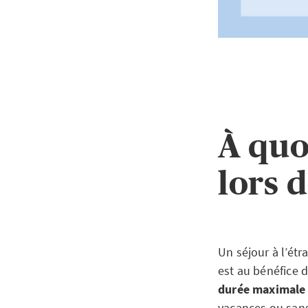
À quo
lors 
Un séjour à l’ét
est au bénéfice d
durée maximale 
vacances ou sans 