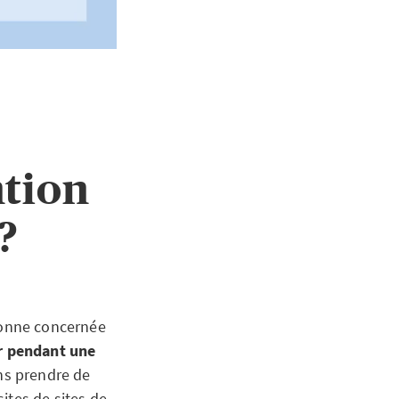
ntion
?
sonne concernée
er pendant une
ans prendre de
sites de sites de