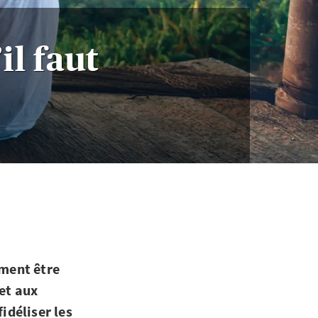
il faut
ement être
 et aux
idéliser les