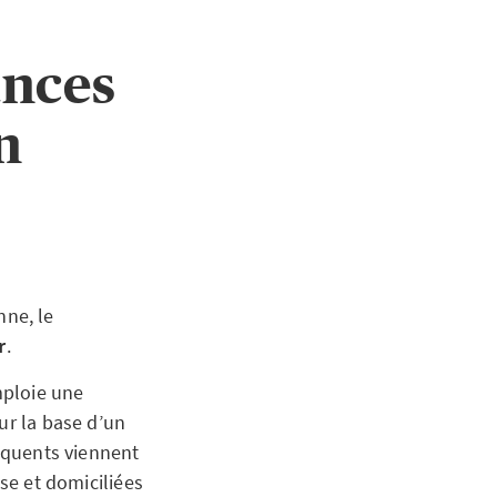
ances
n
nne, le
r
.
mploie une
ur la base d’un
réquents viennent
sse et domiciliées