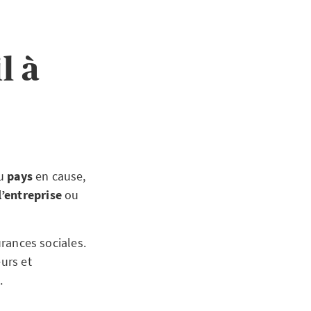
l à
du
pays
en cause,
l’entreprise
ou
urances sociales.
eurs et
.