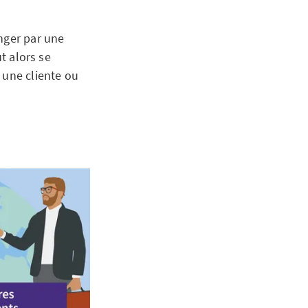
nger par une
t alors se
 une cliente ou