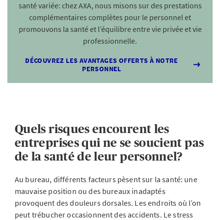
santé variée: chez AXA, nous misons sur des prestations
complémentaires complètes pour le personnel et
promouvons la santé et l’équilibre entre vie privée et vie
professionnelle.
DÉCOUVREZ LES AVANTAGES OFFERTS À NOTRE
PERSONNEL
Quels risques encourent les
entreprises qui ne se soucient pas
de la santé de leur personnel?
Au bureau, différents facteurs pèsent sur la santé: une
mauvaise position ou des bureaux inadaptés
provoquent des douleurs dorsales. Les endroits où l’on
peut trébucher occasionnent des accidents. Le stress