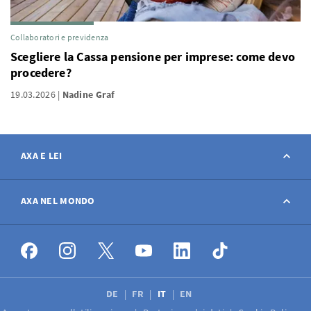
Collaboratori e previdenza
Scegliere la Cassa pensione per imprese: come devo
procedere?
19.03.2026
Nadine Graf
AXA E LEI
Contatto
AXA NEL MONDO
Avviso sinistro
AXA nel mondo
Offerte di lavoro
DE
FR
IT
EN