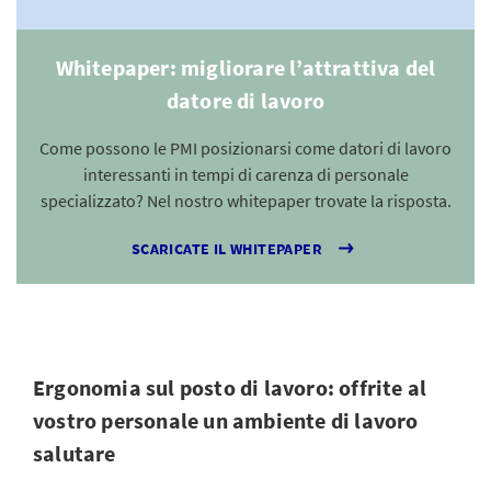
Whitepaper: migliorare l’attrattiva del
datore di lavoro
Come possono le PMI posizionarsi come datori di lavoro
interessanti in tempi di carenza di personale
specializzato? Nel nostro whitepaper trovate la risposta.
SCARICATE IL WHITEPAPER
Ergonomia sul posto di lavoro: offrite al
vostro personale un ambiente di lavoro
salutare